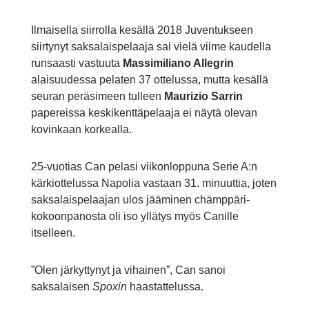
Ilmaisella siirrolla kesällä 2018 Juventukseen
siirtynyt saksalaispelaaja sai vielä viime kaudella
runsaasti vastuuta
Massimiliano Allegrin
alaisuudessa pelaten 37 ottelussa, mutta kesällä
seuran peräsimeen tulleen
Maurizio Sarrin
papereissa keskikenttäpelaaja ei näytä olevan
kovinkaan korkealla.
25-vuotias Can pelasi viikonloppuna Serie A:n
kärkiottelussa Napolia vastaan 31. minuuttia, joten
saksalaispelaajan ulos jääminen chämppäri-
kokoonpanosta oli iso yllätys myös Canille
itselleen.
”Olen järkyttynyt ja vihainen”, Can sanoi
saksalaisen
Spoxin
haastattelussa.