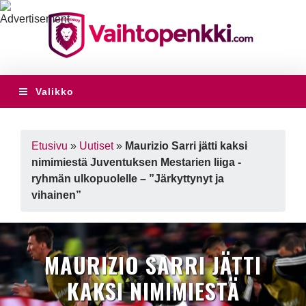
Valikko
Etusivu
»
Uutiset
»
Maurizio Sarri jätti kaksi
nimimiestä Juventuksen Mestarien liiga -
ryhmän ulkopuolelle – ”Järkyttynyt ja
vihainen”
MAURIZIO SARRI JÄTTI
KAKSI NIMIMIESTÄ