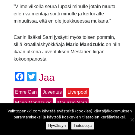
”Viime viikolla seura lupasi minulle jotain muuta,
eilen valmentaja soitti minulle ja kertoi alle
minuutissa, että en ole joukkueessa mukana.”
Canin lisäksi Sarri jysäytti myös toisen pommin,
sillä kroatilaishyökkääjä
Mario Mandzukic
on niin
ikään ulkona Juventuksen Mestarien liigan
kokoonpanosta.
Facebook
Twitter
Jaa
Emre Can
Juventus
Liverpool
Mario Mandzukic
Maurizio Sarri
Vaihtopenkki.com käyttää evästeitä (cookies) käyttäjäkokemuksen
parantamiseksi ja käyttöä koskevien tilastojen keräämiseksi.
Hyväksyn
Tietosuoja