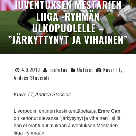
JUVENTUKSEN MESTARIEN
LIIGA -RYHMÄN
ULKOPUOLELLE –
”JÄRKYTTYNYT JA VIHAINEN”
4.9.2019
Toimitus
Uutiset
Kuva: TT,
Andrea Staccioli
Kuva: TT, Andrea Staccioli
Liverpoolin entinen keskikenttäpelaaja
Emre Can
on kertonut olevansa ”järkyttynyt ja vihainen”, sillä
hän ei mahtunut mukaan Juventuksen Mestarien
liiga -ryhmään.