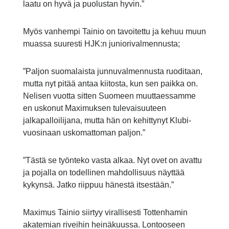
laatu on hyvä ja puolustan hyvin.”
Myös vanhempi Tainio on tavoitettu ja kehuu muun
muassa suuresti HJK:n juniorivalmennusta;
”Paljon suomalaista junnuvalmennusta ruoditaan,
mutta nyt pitää antaa kiitosta, kun sen paikka on.
Nelisen vuotta sitten Suomeen muuttaessamme
en uskonut Maximuksen tulevaisuuteen
jalkapalloilijana, mutta hän on kehittynyt Klubi-
vuosinaan uskomattoman paljon.”
”Tästä se työnteko vasta alkaa. Nyt ovet on avattu
ja pojalla on todellinen mahdollisuus näyttää
kykynsä. Jatko riippuu hänestä itsestään.”
Maximus Tainio siirtyy virallisesti Tottenhamin
akatemian riveihin heinäkuussa. Lontooseen