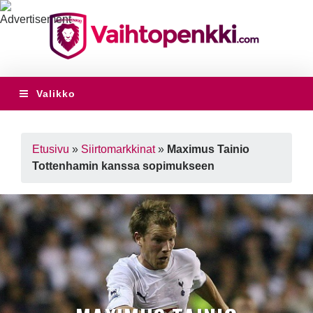
Valikko
Etusivu
»
Siirtomarkkinat
»
Maximus Tainio
Tottenhamin kanssa sopimukseen