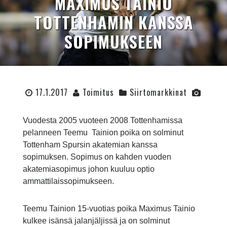
MAXIMUS TAINIO
TOTTENHAMIN KANSSA
SOPIMUKSEEN
17.1.2017
Toimitus
Siirtomarkkinat
Vuodesta 2005 vuoteen 2008 Tottenhamissa
pelanneen Teemu Tainion poika on solminut
Tottenham Spursin akatemian kanssa
sopimuksen. Sopimus on kahden vuoden
akatemiasopimus johon kuuluu optio
ammattilaissopimukseen.
Teemu Tainion 15-vuotias poika Maximus Tainio
kulkee isänsä jalanjäljissä ja on solminut