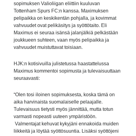
sopimuksen Valioliigan eliittiin kuuluvan
Tottenham Spurs FC:n kanssa. Maximuksen
pelipaikka on keskikentän pohjalla, ja kovimmat
vahvuudet ovat pelikäsitys ja syöttötaito. Eli
Maximus ei seuraa isänsä jalanjälkiä pelkästään
joukkueen suhteen, vaan myös pelipaikka ja
vahvuudet muistuttavat toisiaan.
HJK:n kotisivuilla julistetussa haastattelussa
Maximus kommentoi sopimusta ja tulevaisuuttaan
seuraavasti:
“Olen tosi iloinen sopimuksesta, koska tämä on
aika harvinaista suomalaiselle pelaajalle.
Tulevaisuus tietysti myös jännittää, mutta totun
varmasti nopeasti uuteen ympäristöön.
Valmentajat kehuvat kykyjäni ennakoida muiden
liikkeitä ja löytää syöttösuuntia. Lisäksi syöttöjeni