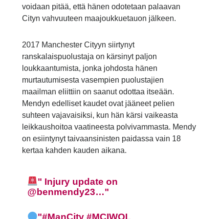
voidaan pitää, että hänen odotetaan palaavan
Cityn vahvuuteen maajoukkuetauon jälkeen.
2017 Manchester Cityyn siirtynyt
ranskalaispuolustaja on kärsinyt paljon
loukkaantumista, jonka johdosta hänen
murtautumisesta vasempien puolustajien
maailman eliittiin on saanut odottaa itseään.
Mendyn edelliset kaudet ovat jääneet pelien
suhteen vajavaisiksi, kun hän kärsi vaikeasta
leikkaushoitoa vaatineesta polvivammasta. Mendy
on esiintynyt taivaansinisten paidassa vain 18
kertaa kahden kauden aikana.
Injury update on
@benmendy23
…
#ManCity
#MCIWOL