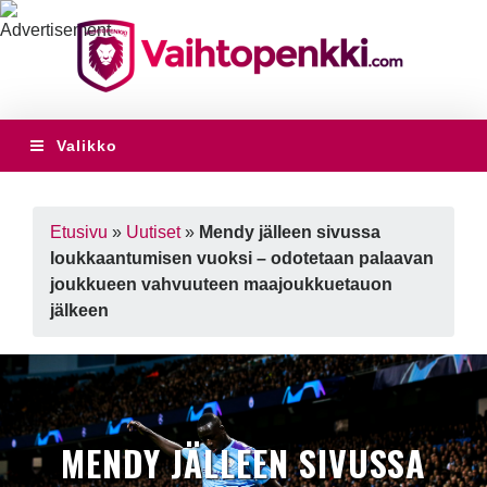
Valikko
Etusivu
»
Uutiset
»
Mendy jälleen sivussa
loukkaantumisen vuoksi – odotetaan palaavan
joukkueen vahvuuteen maajoukkuetauon
jälkeen
MENDY JÄLLEEN SIVUSSA