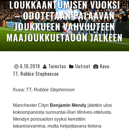
LOUKKAANTUMISEN VUOKSI
– ODOTETAAN PALAAVAN
JOUKKUEEN VAHVUUTEEN
MAAJOUKKUETAUON JÄLKEEN
6.10.2019
Toimitus
Uutiset
Kuva:
TT, Robbie Stephenson
Kuva: TT, Robbie Stephenson
Manchester Cityn
Benjamin Mendy
jätettiin ulos
kokoonpanosta sunnuntai-illan Wolves-ottelusta.
Mendyn poissaolon syyksi kerrottiin
takareisivamma, mutta helpottavana tietona