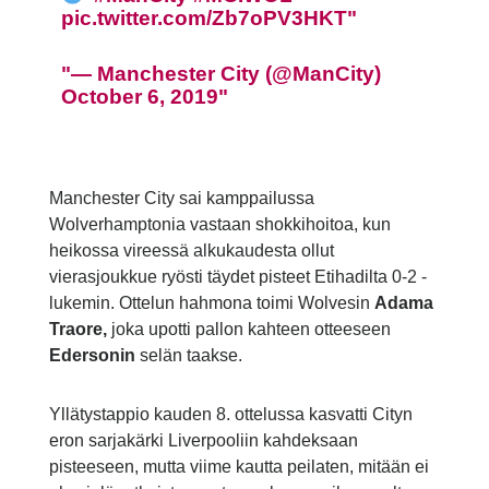
pic.twitter.com/Zb7oPV3HKT
— Manchester City (@ManCity)
October 6, 2019
Manchester City sai kamppailussa
Wolverhamptonia vastaan shokkihoitoa, kun
heikossa vireessä alkukaudesta ollut
vierasjoukkue ryösti täydet pisteet Etihadilta 0-2 -
lukemin. Ottelun hahmona toimi Wolvesin
Adama
Traore,
joka upotti pallon kahteen otteeseen
Edersonin
selän taakse.
Yllätystappio kauden 8. ottelussa kasvatti Cityn
eron sarjakärki Liverpooliin kahdeksaan
pisteeseen, mutta viime kautta peilaten, mitään ei