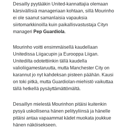
Desailly pyytääkin United-kannattajia olemaan
kärsivällisiä manageriaan kohtaan, sillä Mourinho
ei ole saanut samanlaisia vapauksia
siirtomarkkinoilla kuin paikallisvastustaja Cityn
manageri
Pep Guardiola
.
Mourinho voitti ensimmäisellä kaudellaan
Unitedissa Liigacupin ja Eurooppa Liigan.
Unitedilta odotettiinkin tällä kaudella
valioliigamestaruutta, mutta Manchester City on
karannut jo nyt kahdeksan pisteen päähän. Kausi
on toki pitkä, mutta Guardiolan-miehistö vaikuttaa
tällä hetkellä pysäyttämättömältä.
Desaillyn mielestä Mourinhon pitäisi kuitenkin
pysyä uskollisena hänen pelityyliinsä ja hänelle
pitäisi antaa vapaammat kädet muokata joukkue
hänen näköisekseen.