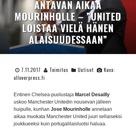
ANTAVAN AIKAA
MOURINHOLLE – ”UNITED
LOISTAA VIELÄ HÄNEN
ALAISUUDESSAAN”
7.11.2017
Toimitus
Uutiset
Kuva:
alloverpress.fi
Entinen Chelsea-puolustaja
Marcel Desailly
uskoo Manchester Unitedin nousevan jälleen
huipulle, kunhan
Jose Mourinholle
annetaan
aikaa muokata Manchester United juuri sellaiseksi
joukkueeksi kuin portugalilaisluotsi haluaa.