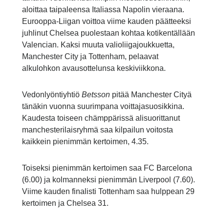
aloittaa taipaleensa Italiassa Napolin vieraana.
Eurooppa-Liigan voittoa viime kauden päätteeksi
juhlinut Chelsea puolestaan kohtaa kotikentällään
Valencian. Kaksi muuta valioliigajoukkuetta,
Manchester City ja Tottenham, pelaavat
alkulohkon avausottelunsa keskiviikkona.
Vedonlyöntiyhtiö
Betsson
pitää Manchester Cityä
tänäkin vuonna suurimpana voittajasuosikkina.
Kaudesta toiseen chämppärissä alisuorittanut
manchesterilaisryhmä saa kilpailun voitosta
kaikkein pienimmän kertoimen, 4.35.
Toiseksi pienimmän kertoimen saa FC Barcelona
(6.00) ja kolmanneksi pienimmän Liverpool (7.60).
Viime kauden finalisti Tottenham saa hulppean 29
kertoimen ja Chelsea 31.