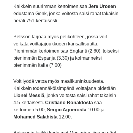
Kaikkein suurimman kertoimen saa
Jere Urosen
edustama Genk, jonka voitosta saisi rahat takaisin
peräti 751-kertaisesti.
Betsson tarjoaa myös pelikohteen, jossa voit
veikata voittajajoukkueen kansallisuutta.
Pienimmän kertoimen saa Englanti (2.60), toiseksi
pienimmän Espanja (3.30) ja kolmanneksi
pienimmän Italia (7.00).
Voit lyödä vetoa myös maalikuninkuudesta.
Kaikkein todennäköisimpänä voittajana pidetään
Lionel Messiä
, jonka voitosta saisi rahat takaisin
4.5-kertaisesti.
Cristiano Ronaldosta
saa
kertoimen 5.00,
Sergio Aguerosta
10.00 ja
Mohamed Salahista
12.00.
Betssonin kaikki kertoimet Mestarien liigaan näet