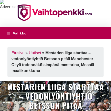
Valikko
Etusivu
»
Uutiset
»
Mestarien liiga starttaa –
vedonlyöntiyhtiö Betsson pitää Manchester
Cityä todennäköisimpänä mestarina, Messiä
maalikunkkuna
MESTARIEN LIIGA STARTTAA
– VEDONLYÖNTIYHTIÖ
BETSSON PITÄÄ