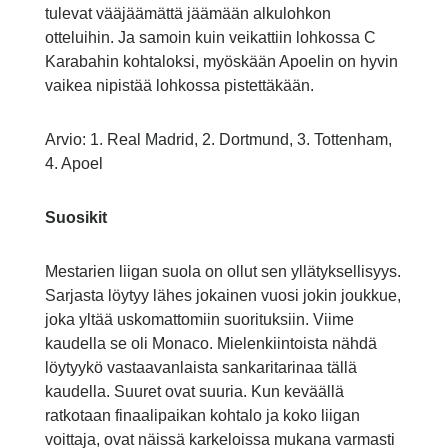
tulevat vääjäämättä jäämään alkulohkon
otteluihin. Ja samoin kuin veikattiin lohkossa C
Karabahin kohtaloksi, myöskään Apoelin on hyvin
vaikea nipistää lohkossa pistettäkään.
Arvio: 1. Real Madrid, 2. Dortmund, 3. Tottenham,
4. Apoel
Suosikit
Mestarien liigan suola on ollut sen yllätyksellisyys.
Sarjasta löytyy lähes jokainen vuosi jokin joukkue,
joka yltää uskomattomiin suorituksiin. Viime
kaudella se oli Monaco. Mielenkiintoista nähdä
löytyykö vastaavanlaista sankaritarinaa tällä
kaudella. Suuret ovat suuria. Kun keväällä
ratkotaan finaalipaikan kohtalo ja koko liigan
voittaja, ovat näissä karkeloissa mukana varmasti