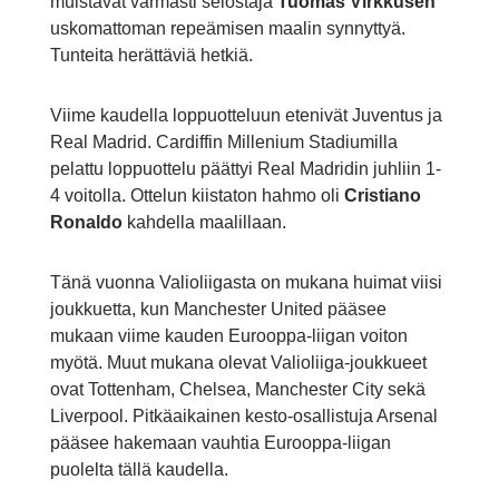
muistavat varmasti selostaja
Tuomas Virkkusen
uskomattoman repeämisen maalin synnyttyä.
Tunteita herättäviä hetkiä.
Viime kaudella loppuotteluun etenivät Juventus ja
Real Madrid. Cardiffin Millenium Stadiumilla
pelattu loppuottelu päättyi Real Madridin juhliin 1-
4 voitolla. Ottelun kiistaton hahmo oli
Cristiano
Ronaldo
kahdella maalillaan.
Tänä vuonna Valioliigasta on mukana huimat viisi
joukkuetta, kun Manchester United pääsee
mukaan viime kauden Eurooppa-liigan voiton
myötä. Muut mukana olevat Valioliiga-joukkueet
ovat Tottenham, Chelsea, Manchester City sekä
Liverpool. Pitkäaikainen kesto-osallistuja Arsenal
pääsee hakemaan vauhtia Eurooppa-liigan
puolelta tällä kaudella.