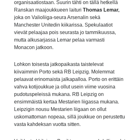
organisaatiostaan. Suurin tähti on tällä hetkellä
Ranskan maajoukkueen laituri
Thomas Lemar,
joka on Valioliiga-seura Arsenalin sekä
Manchester Unitedin kiikarissa. Spekulaatiot
vievät pelaajaa pois seurasta jo tammikuussa,
mutta alkusarjassa Lemar pelaa varmasti
Monacon jatkoon.
Lohkon toisesta jatkopaikasta taistelevat
kiivaimmin Porto sekä RB Leipzig. Molemmat
pelaavat erinomaista jalkapalloa. Porto on erittäin
vahva kotijoukkue ja ollut usein viime vuosina
pudotuspeleissä mukana. RB Leipzig on
ensimmäistä kertaa Mestarien liigassa mukana.
Leipzigin nousu Mestarien liigaan on ollut
uskomattoman nopeaa, sillä joukkue on perustettu
vasta kahdeksan vuotta sitten.