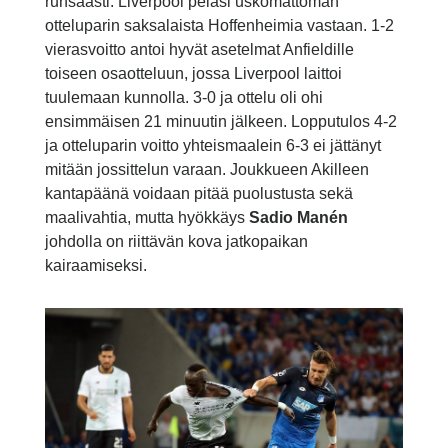
runsaasti. Liverpool pelasi uskomattoman
otteluparin saksalaista Hoffenheimia vastaan. 1-2
vierasvoitto antoi hyvät asetelmat Anfieldille
toiseen osaotteluun, jossa Liverpool laittoi
tuulemaan kunnolla. 3-0 ja ottelu oli ohi
ensimmäisen 21 minuutin jälkeen. Lopputulos 4-2
ja otteluparin voitto yhteismaalein 6-3 ei jättänyt
mitään jossittelun varaan. Joukkueen Akilleen
kantapäänä voidaan pitää puolustusta sekä
maalivahtia, mutta hyökkäys
Sadio Manén
johdolla on riittävän kova jatkopaikan
kairaamiseksi.