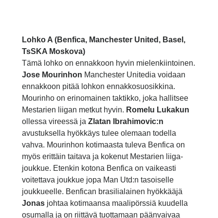
Lohko A (Benfica, Manchester United, Basel,
TsSKA Moskova)
Tämä lohko on ennakkoon hyvin mielenkiintoinen.
Jose Mourinhon
Manchester Unitedia voidaan
ennakkoon pitää lohkon ennakkosuosikkina.
Mourinho on erinomainen taktikko, joka hallitsee
Mestarien liigan metkut hyvin.
Romelu Lukakun
ollessa vireessä ja
Zlatan Ibrahimovic:n
avustuksella hyökkäys tulee olemaan todella
vahva. Mourinhon kotimaasta tuleva Benfica on
myös erittäin taitava ja kokenut Mestarien liiga-
joukkue. Etenkin kotona Benfica on vaikeasti
voitettava joukkue jopa Man Utd:n tasoiselle
joukkueelle. Benfican brasilialainen hyökkääjä
Jonas
johtaa kotimaansa maalipörssiä kuudella
osumalla ja on riittävä tuottamaan päänvaivaa