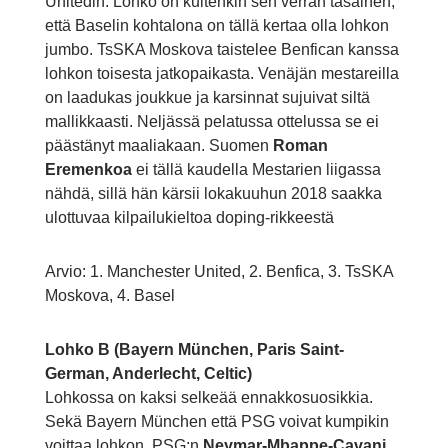
Unitedin. Lohko on kuitenkin sen verran tasainen,
että Baselin kohtalona on tällä kertaa olla lohkon
jumbo. TsSKA Moskova taistelee Benfican kanssa
lohkon toisesta jatkopaikasta. Venäjän mestareilla
on laadukas joukkue ja karsinnat sujuivat siltä
mallikkaasti. Neljässä pelatussa ottelussa se ei
päästänyt maaliakaan. Suomen
Roman
Eremenkoa
ei tällä kaudella Mestarien liigassa
nähdä, sillä hän kärsii lokakuuhun 2018 saakka
ulottuvaa kilpailukieltoa doping-rikkeestä
Arvio: 1. Manchester United, 2. Benfica, 3. TsSKA
Moskova, 4. Basel
Lohko B (Bayern München, Paris Saint-
German, Anderlecht, Celtic)
Lohkossa on kaksi selkeää ennakkosuosikkia.
Sekä Bayern München että PSG voivat kumpikin
voittaa lohkon. PSG:n
Neymar-Mbappe-Cavani