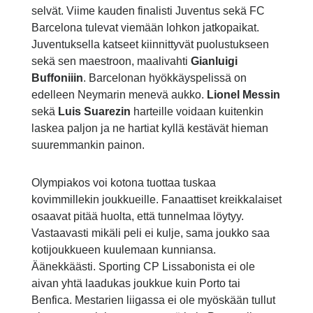
selvät. Viime kauden finalisti Juventus sekä FC
Barcelona tulevat viemään lohkon jatkopaikat.
Juventuksella katseet kiinnittyvät puolustukseen
sekä sen maestroon, maalivahti
Gianluigi
Buffoniiin
. Barcelonan hyökkäyspelissä on
edelleen Neymarin menevä aukko.
Lionel Messin
sekä
Luis Suarezin
harteille voidaan kuitenkin
laskea paljon ja ne hartiat kyllä kestävät hieman
suuremmankin painon.
Olympiakos voi kotona tuottaa tuskaa
kovimmillekin joukkueille. Fanaattiset kreikkalaiset
osaavat pitää huolta, että tunnelmaa löytyy.
Vastaavasti mikäli peli ei kulje, sama joukko saa
kotijoukkueen kuulemaan kunniansa.
Äänekkäästi. Sporting CP Lissabonista ei ole
aivan yhtä laadukas joukkue kuin Porto tai
Benfica. Mestarien liigassa ei ole myöskään tullut