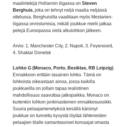
maalintekijä Hollannin liigassa on
Steven
Berghuis,
joka on tehnyt neljä maalia neljässä
ottelussa. Berghuisilta vaaditaan myös Mestarien-
liigassa onnistumisia, mikäli joukkue mielii jatkaa
pelejä Euroopassa vielä alkulohkon jälkeen.
Arvio: 1. Manchester City, 2. Napoli, 3. Feyenoord,
4. Shaktar Donetsk
Lohko G (Monaco, Porto, Besiktas, RB Leipzig)
Ennakkoon erittäin tasainen lohko. Tämä on
lohkoista oikeastaan ainoa, jossa kaikilla
joukkueilla on jollain tapaa realistinen
mahdollisuus saavuttaa jatkopaikka. Monaco on
kuitenkin lohkon jonkinasteinen ennakkosuosikki.
Suuria pelaajamenetyksiä kesällä kärsinyt
joukkue on tunnettu kyvystä löytää lähteneiden
pelaajien tilalle samantasoiset korvaajat omasta