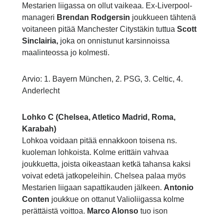
Mestarien liigassa on ollut vaikeaa. Ex-Liverpool-
manageri
Brendan Rodgersin
joukkueen tähtenä
voitaneen pitää Manchester Citystäkin tuttua
Scott
Sinclairia,
joka on onnistunut karsinnoissa
maalinteossa jo kolmesti.
Arvio: 1. Bayern München, 2. PSG, 3. Celtic, 4.
Anderlecht
Lohko C (Chelsea, Atletico Madrid, Roma,
Karabah)
Lohkoa voidaan pitää ennakkoon toisena ns.
kuoleman lohkoista. Kolme erittäin vahvaa
joukkuetta, joista oikeastaan ketkä tahansa kaksi
voivat edetä jatkopeleihin. Chelsea palaa myös
Mestarien liigaan sapattikauden jälkeen.
Antonio
Conten
joukkue on ottanut Valioliigassa kolme
perättäistä voittoa.
Marco Alonso
tuo ison