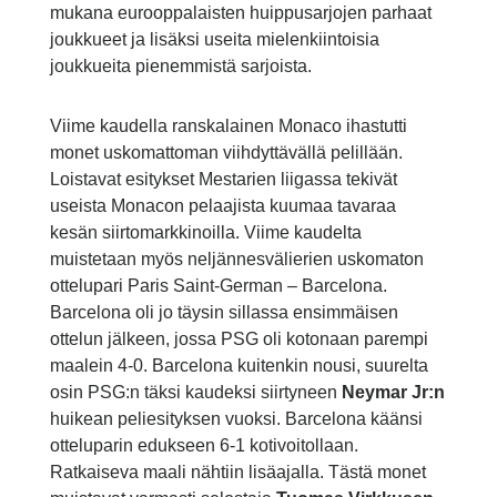
mukana eurooppalaisten huippusarjojen parhaat
joukkueet ja lisäksi useita mielenkiintoisia
joukkueita pienemmistä sarjoista.
Viime kaudella ranskalainen Monaco ihastutti
monet uskomattoman viihdyttävällä pelillään.
Loistavat esitykset Mestarien liigassa tekivät
useista Monacon pelaajista kuumaa tavaraa
kesän siirtomarkkinoilla. Viime kaudelta
muistetaan myös neljännesvälierien uskomaton
ottelupari Paris Saint-German – Barcelona.
Barcelona oli jo täysin sillassa ensimmäisen
ottelun jälkeen, jossa PSG oli kotonaan parempi
maalein 4-0. Barcelona kuitenkin nousi, suurelta
osin PSG:n täksi kaudeksi siirtyneen
Neymar Jr:n
huikean peliesityksen vuoksi. Barcelona käänsi
otteluparin edukseen 6-1 kotivoitollaan.
Ratkaiseva maali nähtiin lisäajalla. Tästä monet