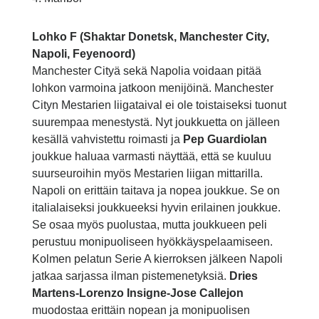
Lohko F (Shaktar Donetsk, Manchester City,
Napoli, Feyenoord)
Manchester Cityä sekä Napolia voidaan pitää
lohkon varmoina jatkoon menijöinä. Manchester
Cityn Mestarien liigataival ei ole toistaiseksi tuonut
suurempaa menestystä. Nyt joukkuetta on jälleen
kesällä vahvistettu roimasti ja
Pep Guardiolan
joukkue haluaa varmasti näyttää, että se kuuluu
suurseuroihin myös Mestarien liigan mittarilla.
Napoli on erittäin taitava ja nopea joukkue. Se on
italialaiseksi joukkueeksi hyvin erilainen joukkue.
Se osaa myös puolustaa, mutta joukkueen peli
perustuu monipuoliseen hyökkäyspelaamiseen.
Kolmen pelatun Serie A kierroksen jälkeen Napoli
jatkaa sarjassa ilman pistemenetyksiä.
Dries
Martens-Lorenzo Insigne-Jose Callejon
muodostaa erittäin nopean ja monipuolisen