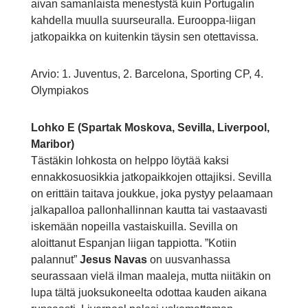
aivan samanlaista menestystä kuin Portugalin
kahdella muulla suurseuralla. Eurooppa-liigan
jatkopaikka on kuitenkin täysin sen otettavissa.
Arvio: 1. Juventus, 2. Barcelona, Sporting CP, 4.
Olympiakos
Lohko E (Spartak Moskova, Sevilla, Liverpool,
Maribor)
Tästäkin lohkosta on helppo löytää kaksi
ennakkosuosikkia jatkopaikkojen ottajiksi. Sevilla
on erittäin taitava joukkue, joka pystyy pelaamaan
jalkapalloa pallonhallinnan kautta tai vastaavasti
iskemään nopeilla vastaiskuilla. Sevilla on
aloittanut Espanjan liigan tappiotta. ”Kotiin
palannut”
Jesus Navas
on uusvanhassa
seurassaan vielä ilman maaleja, mutta niitäkin on
lupa tältä juoksukoneelta odottaa kauden aikana