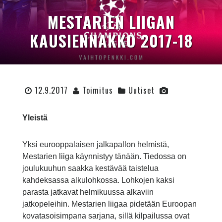
MESTARIEN LIIGAN
KAUSIENNAKKO 2017-18
12.9.2017
Toimitus
Uutiset
Yleistä
Yksi eurooppalaisen jalkapallon helmistä,
Mestarien liiga käynnistyy tänään. Tiedossa on
joulukuuhun saakka kestävää taistelua
kahdeksassa alkulohkossa. Lohkojen kaksi
parasta jatkavat helmikuussa alkaviin
jatkopeleihin. Mestarien liigaa pidetään Euroopan
kovatasoisimpana sarjana, sillä kilpailussa ovat