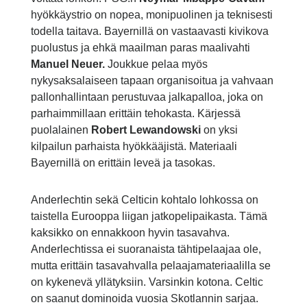
hyökkäystrio on nopea, monipuolinen ja teknisesti
todella taitava. Bayernillä on vastaavasti kivikova
puolustus ja ehkä maailman paras maalivahti
Manuel Neuer.
Joukkue pelaa myös
nykysaksalaiseen tapaan organisoitua ja vahvaan
pallonhallintaan perustuvaa jalkapalloa, joka on
parhaimmillaan erittäin tehokasta. Kärjessä
puolalainen
Robert Lewandowski
on yksi
kilpailun parhaista hyökkääjistä. Materiaali
Bayernillä on erittäin leveä ja tasokas.
Anderlechtin sekä Celticin kohtalo lohkossa on
taistella Eurooppa liigan jatkopelipaikasta. Tämä
kaksikko on ennakkoon hyvin tasavahva.
Anderlechtissa ei suoranaista tähtipelaajaa ole,
mutta erittäin tasavahvalla pelaajamateriaalilla se
on kykenevä yllätyksiin. Varsinkin kotona. Celtic
on saanut dominoida vuosia Skotlannin sarjaa.