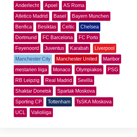
Anderlecht
Apoel
AS Roma
Atletico Madrid
Basel
Bayern Munchen
Benfica
Besiktas
Celtic
Chelsea
Dortmund
FC Barcelona
FC Porto
Feyenoord
Juventus
Karabah
Liverpool
Manchester City
Manchester United
Maribor
mestarien liiga
Monaco
Olympiakos
PSG
RB Leipzig
Real Madrid
Sevilla
Shaktar Donetsk
Spartak Moskova
Sporting CP
Tottenham
TsSKA Moskova
UCL
Valioliiga