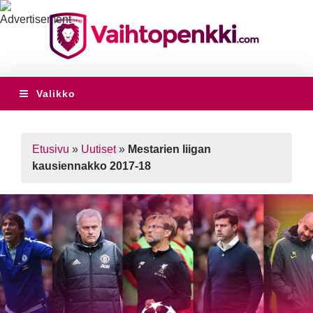
Valikko
Etusivu
»
Uutiset
»
Mestarien liigan
kausiennakko 2017-18