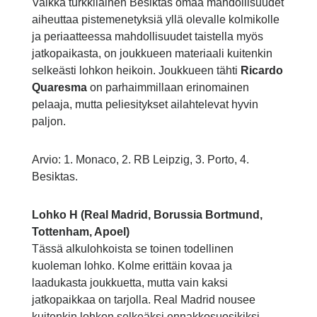
Vaikka turkkilainen Besiktas omaa mahdollisuudet
aiheuttaa pistemenetyksiä yllä olevalle kolmikolle
ja periaatteessa mahdollisuudet taistella myös
jatkopaikasta, on joukkueen materiaali kuitenkin
selkeästi lohkon heikoin. Joukkueen tähti
Ricardo
Quaresma
on parhaimmillaan erinomainen
pelaaja, mutta peliesitykset ailahtelevat hyvin
paljon.
Arvio: 1. Monaco, 2. RB Leipzig, 3. Porto, 4.
Besiktas.
Lohko H (Real Madrid, Borussia Bortmund,
Tottenham, Apoel)
Tässä alkulohkoista se toinen todellinen
kuoleman lohko. Kolme erittäin kovaa ja
laadukasta joukkuetta, mutta vain kaksi
jatkopaikkaa on tarjolla. Real Madrid nousee
kuitenkin lohkon selkeäksi ennakkosuosikiksi.