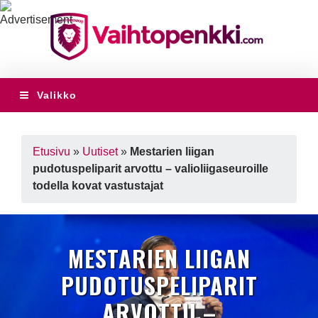
Valikko
Etusivu
»
Uutiset
»
Mestarien liigan
pudotuspeliparit arvottu – valioliigaseuroille
todella kovat vastustajat
MESTARIEN LIIGAN
PUDOTUSPELIPARIT
ARVOTTU –