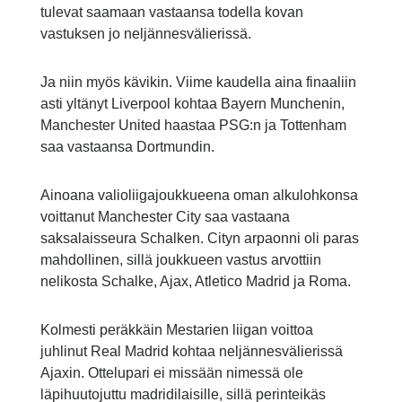
tulevat saamaan vastaansa todella kovan
vastuksen jo neljännesvälierissä.
Ja niin myös kävikin. Viime kaudella aina finaaliin
asti yltänyt Liverpool kohtaa Bayern Munchenin,
Manchester United haastaa PSG:n ja Tottenham
saa vastaansa Dortmundin.
Ainoana valioliigajoukkueena oman alkulohkonsa
voittanut Manchester City saa vastaana
saksalaisseura Schalken. Cityn arpaonni oli paras
mahdollinen, sillä joukkueen vastus arvottiin
nelikosta Schalke, Ajax, Atletico Madrid ja Roma.
Kolmesti peräkkäin Mestarien liigan voittoa
juhlinut Real Madrid kohtaa neljännesvälierissä
Ajaxin. Ottelupari ei missään nimessä ole
läpihuutojuttu madridilaisille, sillä perinteikäs