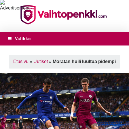
Valikko
Etusivu
»
Uutiset
»
Moratan huili luultua pidempi