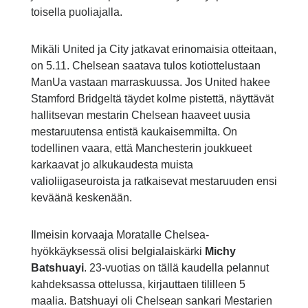
toisella puoliajalla.
Mikäli United ja City jatkavat erinomaisia otteitaan,
on 5.11. Chelsean saatava tulos kotiottelustaan
ManUa vastaan marraskuussa. Jos United hakee
Stamford Bridgeltä täydet kolme pistettä, näyttävät
hallitsevan mestarin Chelsean haaveet uusia
mestaruutensa entistä kaukaisemmilta. On
todellinen vaara, että Manchesterin joukkueet
karkaavat jo alkukaudesta muista
valioliigaseuroista ja ratkaisevat mestaruuden ensi
keväänä keskenään.
Ilmeisin korvaaja Moratalle Chelsea-
hyökkäyksessä olisi belgialaiskärki
Michy
Batshuayi
. 23-vuotias on tällä kaudella pelannut
kahdeksassa ottelussa, kirjauttaen tililleen 5
maalia. Batshuayi oli Chelsean sankari Mestarien