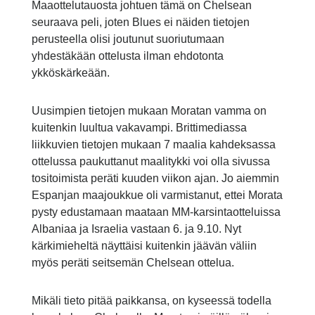
Maaottelutauosta johtuen tämä on Chelsean
seuraava peli, joten Blues ei näiden tietojen
perusteella olisi joutunut suoriutumaan
yhdestäkään ottelusta ilman ehdotonta
ykköskärkeään.
Uusimpien tietojen mukaan Moratan vamma on
kuitenkin luultua vakavampi. Brittimediassa
liikkuvien tietojen mukaan 7 maalia kahdeksassa
ottelussa paukuttanut maalitykki voi olla sivussa
tositoimista peräti kuuden viikon ajan. Jo aiemmin
Espanjan maajoukkue oli varmistanut, ettei Morata
pysty edustamaan maataan MM-karsintaotteluissa
Albaniaa ja Israelia vastaan 6. ja 9.10. Nyt
kärkimieheltä näyttäisi kuitenkin jäävän väliin
myös peräti seitsemän Chelsean ottelua.
Mikäli tieto pitää paikkansa, on kyseessä todella