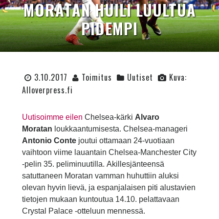
MORATAN HUILI LUULTUA
PIDEMPI
3.10.2017
Toimitus
Uutiset
Kuva:
Alloverpress.fi
Uutisoimme eilen
Chelsea-kärki
Alvaro
Moratan
loukkaantumisesta. Chelsea-manageri
Antonio Conte
joutui ottamaan 24-vuotiaan
vaihtoon viime lauantain Chelsea-Manchester City
-pelin 35. peliminuutilla. Akillesjänteensä
satuttaneen Moratan vamman huhuttiin aluksi
olevan hyvin lievä, ja espanjalaisen piti alustavien
tietojen mukaan kuntoutua 14.10. pelattavaan
Crystal Palace -otteluun mennessä.