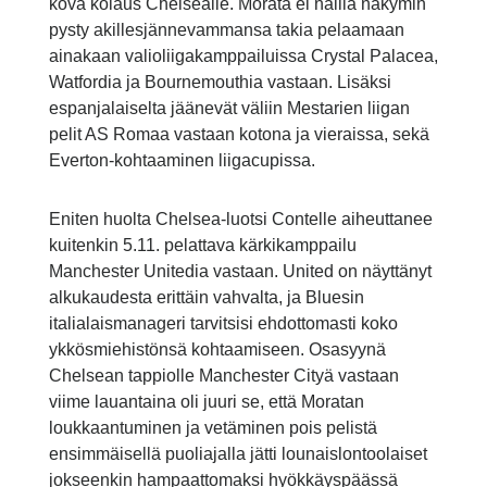
kova kolaus Chelsealle. Morata ei näillä näkymin
pysty akillesjännevammansa takia pelaamaan
ainakaan valioliigakamppailuissa Crystal Palacea,
Watfordia ja Bournemouthia vastaan. Lisäksi
espanjalaiselta jäänevät väliin Mestarien liigan
pelit AS Romaa vastaan kotona ja vieraissa, sekä
Everton-kohtaaminen liigacupissa.
Eniten huolta Chelsea-luotsi Contelle aiheuttanee
kuitenkin 5.11. pelattava kärkikamppailu
Manchester Unitedia vastaan. United on näyttänyt
alkukaudesta erittäin vahvalta, ja Bluesin
italialaismanageri tarvitsisi ehdottomasti koko
ykkösmiehistönsä kohtaamiseen. Osasyynä
Chelsean tappiolle Manchester Cityä vastaan
viime lauantaina oli juuri se, että Moratan
loukkaantuminen ja vetäminen pois pelistä
ensimmäisellä puoliajalla jätti lounaislontoolaiset
jokseenkin hampaattomaksi hyökkäyspäässä