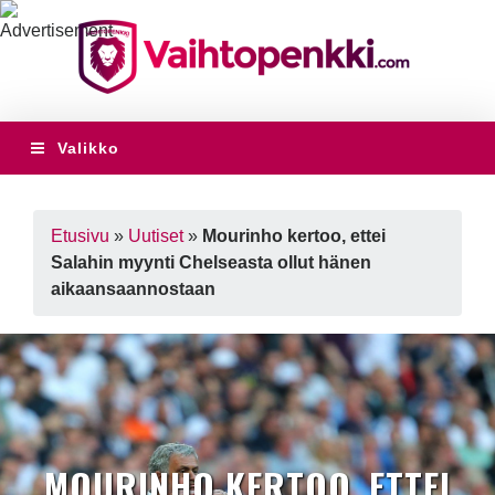
Valikko
Etusivu
»
Uutiset
»
Mourinho kertoo, ettei
Salahin myynti Chelseasta ollut hänen
aikaansaannostaan
MOURINHO KERTOO, ETTEI