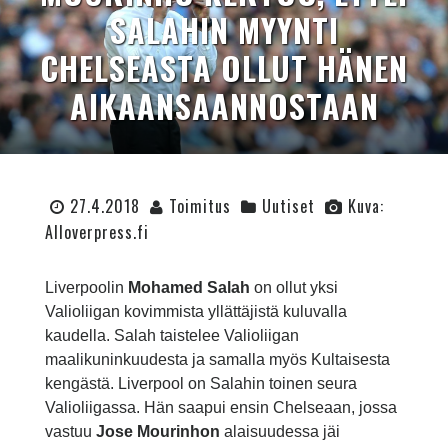
SALAHIN MYYNTI
CHELSEASTA OLLUT HÄNEN
AIKAANSAANNOSTAAN
27.4.2018
Toimitus
Uutiset
Kuva:
Alloverpress.fi
Liverpoolin
Mohamed Salah
on ollut yksi
Valioliigan kovimmista yllättäjistä kuluvalla
kaudella. Salah taistelee Valioliigan
maalikuninkuudesta ja samalla myös Kultaisesta
kengästä. Liverpool on Salahin toinen seura
Valioliigassa. Hän saapui ensin Chelseaan, jossa
vastuu
Jose Mourinhon
alaisuudessa jäi