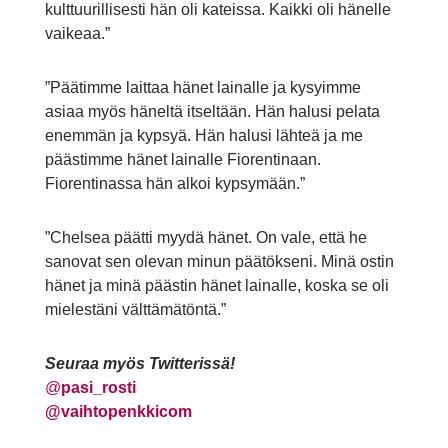
kulttuurillisesti hän oli kateissa. Kaikki oli hänelle
vaikeaa.”
”Päätimme laittaa hänet lainalle ja kysyimme
asiaa myös häneltä itseltään. Hän halusi pelata
enemmän ja kypsyä. Hän halusi lähteä ja me
päästimme hänet lainalle Fiorentinaan.
Fiorentinassa hän alkoi kypsymään.”
”Chelsea päätti myydä hänet. On vale, että he
sanovat sen olevan minun päätökseni. Minä ostin
hänet ja minä päästin hänet lainalle, koska se oli
mielestäni välttämätöntä.”
Seuraa myös Twitterissä!
@
pasi_rosti
@vaihtopenkkicom