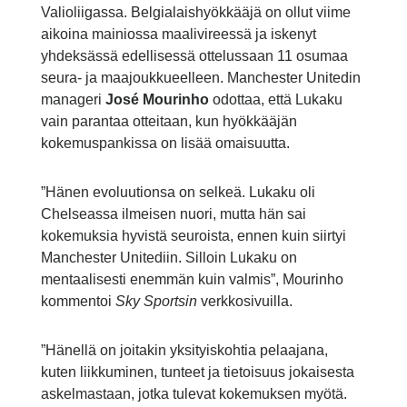
Valioliigassa. Belgialaishyökkääjä on ollut viime
aikoina mainiossa maalivireessä ja iskenyt
yhdeksässä edellisessä ottelussaan 11 osumaa
seura- ja maajoukkueelleen. Manchester Unitedin
manageri
José Mourinho
odottaa, että Lukaku
vain parantaa otteitaan, kun hyökkääjän
kokemuspankissa on lisää omaisuutta.
”Hänen evoluutionsa on selkeä. Lukaku oli
Chelseassa ilmeisen nuori, mutta hän sai
kokemuksia hyvistä seuroista, ennen kuin siirtyi
Manchester Unitediin. Silloin Lukaku on
mentaalisesti enemmän kuin valmis”, Mourinho
kommentoi
Sky Sportsin
verkkosivuilla.
”Hänellä on joitakin yksityiskohtia pelaajana,
kuten liikkuminen, tunteet ja tietoisuus jokaisesta
askelmastaan, jotka tulevat kokemuksen myötä.