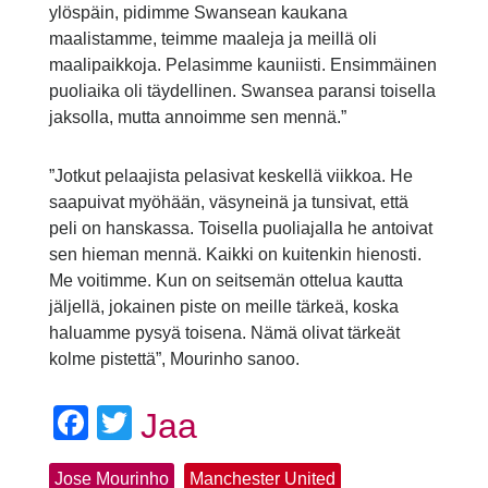
ylöspäin, pidimme Swansean kaukana
maalistamme, teimme maaleja ja meillä oli
maalipaikkoja. Pelasimme kauniisti. Ensimmäinen
puoliaika oli täydellinen. Swansea paransi toisella
jaksolla, mutta annoimme sen mennä.”
”Jotkut pelaajista pelasivat keskellä viikkoa. He
saapuivat myöhään, väsyneinä ja tunsivat, että
peli on hanskassa. Toisella puoliajalla he antoivat
sen hieman mennä. Kaikki on kuitenkin hienosti.
Me voitimme. Kun on seitsemän ottelua kautta
jäljellä, jokainen piste on meille tärkeä, koska
haluamme pysyä toisena. Nämä olivat tärkeät
kolme pistettä”, Mourinho sanoo.
Facebook
Twitter
Jaa
Jose Mourinho
Manchester United