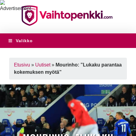
Valikko
Etusivu
»
Uutiset
»
Mourinho: ”Lukaku parantaa
kokemuksen myötä”