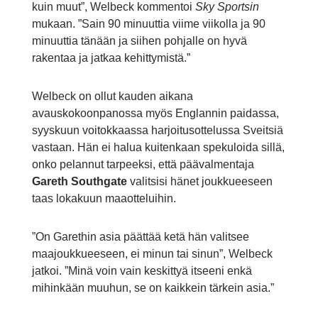
kuin muut”, Welbeck kommentoi
Sky Sportsin
mukaan. ”Sain 90 minuuttia viime viikolla ja 90
minuuttia tänään ja siihen pohjalle on hyvä
rakentaa ja jatkaa kehittymistä.”
Welbeck on ollut kauden aikana
avauskokoonpanossa myös Englannin paidassa,
syyskuun voitokkaassa harjoitusottelussa Sveitsiä
vastaan. Hän ei halua kuitenkaan spekuloida sillä,
onko pelannut tarpeeksi, että päävalmentaja
Gareth Southgate
valitsisi hänet joukkueeseen
taas lokakuun maaotteluihin.
”On Garethin asia päättää ketä hän valitsee
maajoukkueeseen, ei minun tai sinun”, Welbeck
jatkoi. ”Minä voin vain keskittyä itseeni enkä
mihinkään muuhun, se on kaikkein tärkein asia.”