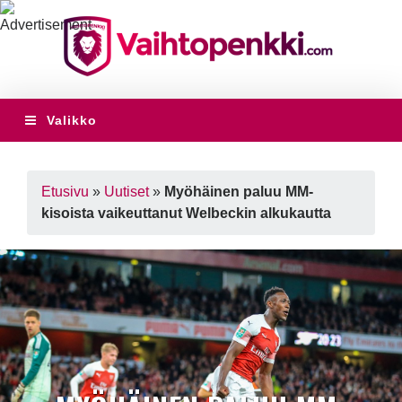
Valikko
Etusivu
»
Uutiset
»
Myöhäinen paluu MM-
kisoista vaikeuttanut Welbeckin alkukautta