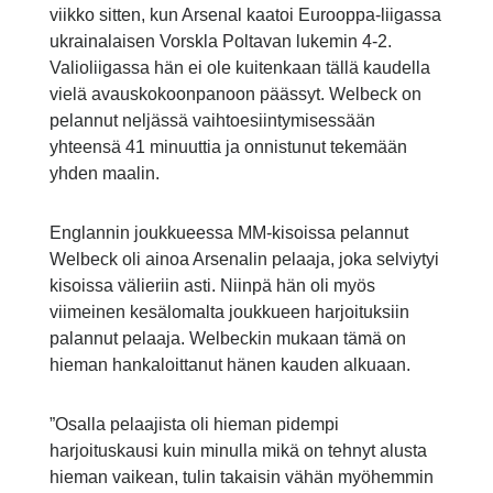
viikko sitten, kun Arsenal kaatoi Eurooppa-liigassa
ukrainalaisen Vorskla Poltavan lukemin 4-2.
Valioliigassa hän ei ole kuitenkaan tällä kaudella
vielä avauskokoonpanoon päässyt. Welbeck on
pelannut neljässä vaihtoesiintymisessään
yhteensä 41 minuuttia ja onnistunut tekemään
yhden maalin.
Englannin joukkueessa MM-kisoissa pelannut
Welbeck oli ainoa Arsenalin pelaaja, joka selviytyi
kisoissa välieriin asti. Niinpä hän oli myös
viimeinen kesälomalta joukkueen harjoituksiin
palannut pelaaja. Welbeckin mukaan tämä on
hieman hankaloittanut hänen kauden alkuaan.
”Osalla pelaajista oli hieman pidempi
harjoituskausi kuin minulla mikä on tehnyt alusta
hieman vaikean, tulin takaisin vähän myöhemmin