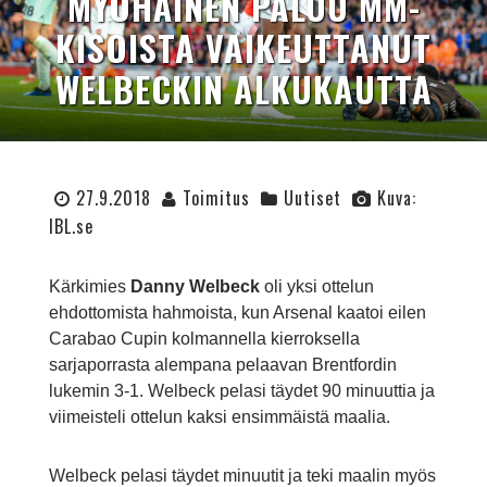
MYÖHÄINEN PALUU MM-
KISOISTA VAIKEUTTANUT
WELBECKIN ALKUKAUTTA
27.9.2018
Toimitus
Uutiset
Kuva:
IBL.se
Kärkimies
Danny Welbeck
oli yksi ottelun
ehdottomista hahmoista, kun Arsenal kaatoi eilen
Carabao Cupin kolmannella kierroksella
sarjaporrasta alempana pelaavan Brentfordin
lukemin 3-1. Welbeck pelasi täydet 90 minuuttia ja
viimeisteli ottelun kaksi ensimmäistä maalia.
Welbeck pelasi täydet minuutit ja teki maalin myös