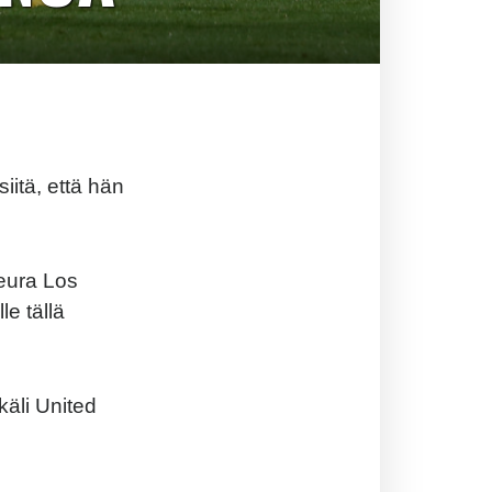
iitä, että hän
seura Los
e tällä
käli United