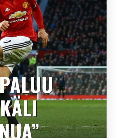
 PALUU
IKÄLI
INUA”