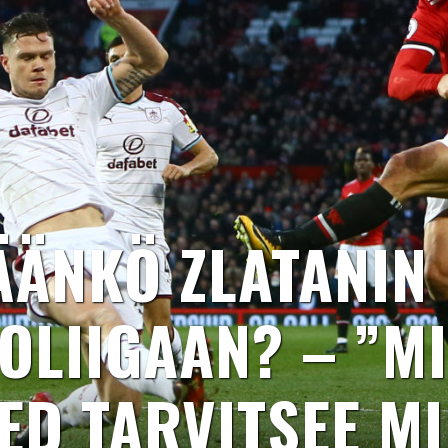
ÄNKÖ ZLATANIN
OLIIGAAN? – ”M
ED TARVITSEE M