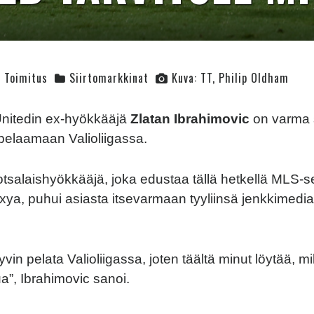
Toimitus
Siirtomarkkinat
Kuva: TT, Philip Oldham
nitedin ex-hyökkääjä
Zlatan Ibrahimovic
on varma s
 pelaamaan Valioliigassa.
otsalaishyökkääjä, joka edustaa tällä hetkellä MLS-
ya, puhui asiasta itsevarmaan tyyliinsä jenkkimediall
yvin pelata Valioliigassa, joten täältä minut löytää, mi
a”, Ibrahimovic sanoi.