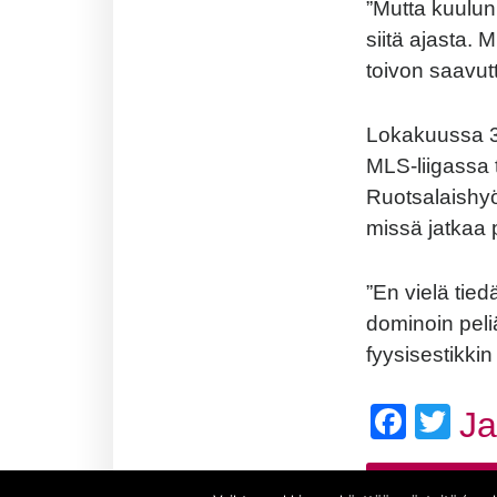
”Mutta kuulun
siitä ajasta. 
toivon saavutt
Lokakuussa 38
MLS-liigassa
Ruotsalaishyö
missä jatkaa 
”En vielä tie
dominoin peli
fyysisestikki
Face
Twi
J
Los Angeles Ga