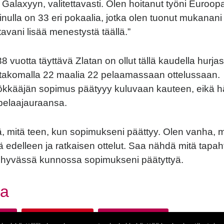
 Galaxyyn, valitettavasti. Olen hoitanut työni Euroop
Minulla on 33 eri pokaalia, jotka olen tuonut mukanani
avani lisää menestystä täällä.”
 vuotta täyttävä Zlatan on ollut tällä kaudella hurja
 takomalla 22 maalia 22 pelaamassaan ottelussaan.
kkääjän sopimus päätyyy kuluvaan kauteen, eikä hän
pelaajauraansa.
dä, mitä teen, kun sopimukseni päättyy. Olen vanha, 
ä edelleen ja ratkaisen ottelut. Saa nähdä mitä tapah
n hyvässä kunnossa sopimukseni päätyttyä.
book
tter
aa
laxy
Manchester United
Zlatan Ibrahimovic