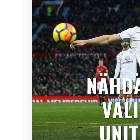
NÄHDÄ
VALI
UNIT