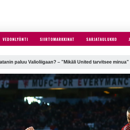
VEDONLYÖNTI
SIIRTOMARKKINAT
SARJATAULUKKO
tanin paluu Valioliigaan? – ”Mikäli United tarvitsee minua”