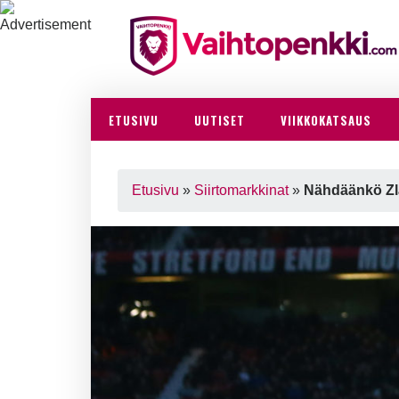
ETUSIVU
UUTISET
VIIKKOKATSAUS
Etusivu
»
Siirtomarkkinat
»
Nähdäänkö Zla