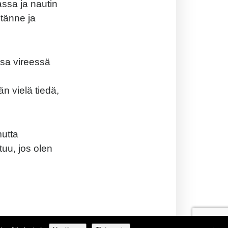
assa ja nautin
 tänne ja
ssa vireessä
 vielä tiedä,
mutta
tuu, jos olen