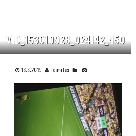
VID_153010926_024142_450
18.8.2019
Toimitus