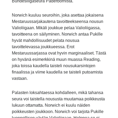
Bundesliigaseura Paderbornista.
Norwich kuuluu seuroihin, joka asettaa jokaisena
Mestaruussarjakautena tavoitteekseensa nousun
Valioliigaan. Mikäli joukkue pelaa Valioliigassa,
tavoitteena on säilyminen. Norwich antaa Pukille
hyvät mahdollisuudet pelata nousua
tavoittelevassa joukkueessa. Erot
Mestaruussarjassa ovat hyvin marginaaliset. Tästä
on hyvänä esimerkkinä muun muassa Reading,
joka toissa kaudella taisteli nousukarsintojen
finaalissa ja viime kaudella se taisteli putoamista
vastaan.
Palasten loksahtaessa kohdalleen, mikä tahansa
seura voi taistella noususta muutamaa poikkeusta
lukuun ottamatta. Norwich ei kuulu näiden
poikkeusten joukkoon. Norwich voi tarjota Pukille
luonnollisen väylän Valioliigaan. Helppoa se ei