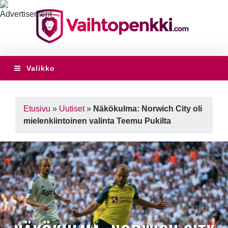
Valikko
Etusivu
»
Uutiset
»
Näkökulma: Norwich City oli
mielenkiintoinen valinta Teemu Pukilta