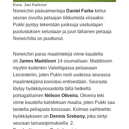
Kuva: Jani Karlsson
Norwichin päävalmentaja
Daniel Farke
kehui
seuran sivuilla pelaajan liikkumista viisaaksi.
Pukki pystyy tekemään juoksuja vastustajan
puolustuksen selustaan ja juuri tällainen pelaaja
Norwichilta on puuttunut.
Norwichin paras maalintekijä viime kaudella
oli
James Maddison
14 osumallaan. Maddisson
myytiin kuitenkin Valioliigassa pelaavaan
Leicesteriin, joten Pukin rooli uudessa seurassa
maalintekijänä korostuu entisestään. Seurasta
löytyy hyökkäysosastolta tällä hetkellä
portugalilainen
Nélson Oliveira.
Oliveira teki
viime kaudella kahdeksan maalia, joten Pukki saa
taistella peliajasta tosissaan. Kolmas vaihtoehto
hyökkäykseen on
Dennis Srebeny,
joka siirtyi
seuraan lainasopimuksella 2.