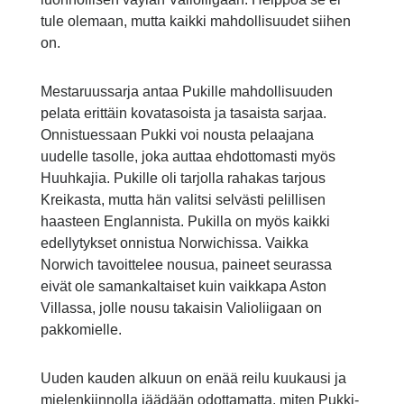
tule olemaan, mutta kaikki mahdollisuudet siihen
on.
Mestaruussarja antaa Pukille mahdollisuuden
pelata erittäin kovatasoista ja tasaista sarjaa.
Onnistuessaan Pukki voi nousta pelaajana
uudelle tasolle, joka auttaa ehdottomasti myös
Huuhkajia. Pukille oli tarjolla rahakas tarjous
Kreikasta, mutta hän valitsi selvästi pelillisen
haasteen Englannista. Pukilla on myös kaikki
edellytykset onnistua Norwichissa. Vaikka
Norwich tavoittelee nousua, paineet seurassa
eivät ole samankaltaiset kuin vaikkapa Aston
Villassa, jolle nousu takaisin Valioliigaan on
pakkomielle.
Uuden kauden alkuun on enää reilu kuukausi ja
mielenkiinnolla jäädään odottamatta, miten Pukki-