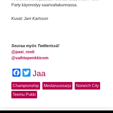
Party käynnistyy saarivaltakunnassa.
Kuvat: Jani Karlsson
Seuraa myös Twitterissä!
@
pasi_rosti
@vaihtopenkkicom
Facebook
Twitter
Jaa
Championship
Mestaruussarja
Norwich City
Teemu Pukki