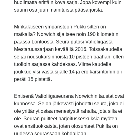
huolimatta erittäin kova sarja. Jopa kovempi kuin
suurin osa juuri mainituista pääsarjoista.
Minkälaiseen ympäristöön Pukki sitten on
matkalla? Norwich sijaitsee noin 190 kilometrin
päässä Lontoosta. Seura putosi Valioliigasta
Mestaruussarjaan keväällä 2016. Toissakaudella
se jäi nousukarsinnoista 10 pisteen päähän, ollen
tuolloin sarjassa kahdeksas. Viime kaudella
joukkue ylsi vasta sijalle 14 ja ero karsintoihin oli
peräti 15 pistettä.
Entisenä Valioliigaseurana Norwichin taustat ovat
kunnossa. Se on järkevästi johdettu seura, joka ei
ole yrittänyt ostaa menestystä rahalla, jota sillä ei
ole. Seuran puitteet harjoituskeskuksia myöten
ovat ensiluokkaista, joten olosuhteet Pukilla on
uudessa seurassaan kohdallaan.