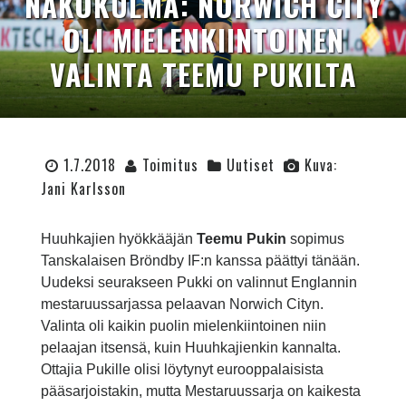
NÄKÖKULMA: NORWICH CITY
OLI MIELENKIINTOINEN
VALINTA TEEMU PUKILTA
1.7.2018
Toimitus
Uutiset
Kuva:
Jani Karlsson
Huuhkajien hyökkääjän
Teemu Pukin
sopimus
Tanskalaisen Bröndby IF:n kanssa päättyi tänään.
Uudeksi seurakseen Pukki on valinnut Englannin
mestaruussarjassa pelaavan Norwich Cityn.
Valinta oli kaikin puolin mielenkiintoinen niin
pelaajan itsensä, kuin Huuhkajienkin kannalta.
Ottajia Pukille olisi löytynyt eurooppalaisista
pääsarjoistakin, mutta Mestaruussarja on kaikesta