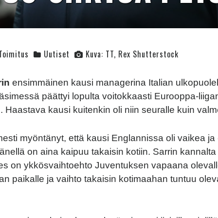
Toimitus
Uutiset
Kuva: TT, Rex Shutterstock
rin
ensimmäinen kausi managerina Italian ulkopuolel
simessä päättyi lopulta voitokkaasti Eurooppa-liiga
 Haastava kausi kuitenkin oli niin seuralle kuin valme
esti myöntänyt, että kausi Englannissa oli vaikea ja 
hänellä on aina kaipuu takaisin kotiin. Sarrin kannalta 
ies on ykkösvaihtoehto Juventuksen vapaana oleval
n paikalle ja vaihto takaisin kotimaahan tuntuu olev