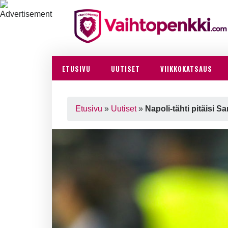
ETUSIVU
UUTISET
VIIKKOKATSAUS
Etusivu
»
Uutiset
»
Napoli-tähti pitäisi S