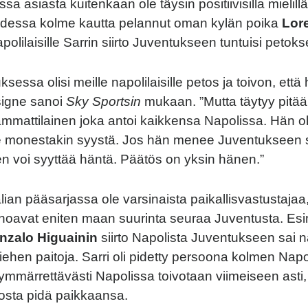
iassa asiasta kuitenkaan ole täysin positiivisilla mielil
uudessa kolme kautta pelannut oman kylän poika
Lor
polilaisille Sarrin siirto Juventukseen tuntuisi petokse
ksessa olisi meille napolilaisille petos ja toivon, ett
signe sanoi
Sky Sportsin
mukaan. ”Mutta täytyy pitää
ammattilainen joka antoi kaikkensa Napolissa. Hän oli
le monestakin syystä. Jos hän menee Juventukseen s
en voi syyttää häntä. Päätös on yksin hänen.”
talian pääsarjassa ole varsinaista paikallisvastustajaa
nhoavat eniten maan suurinta seuraa Juventusta. Esi
nzalo Higuainin
siirto Napolista Juventukseen sai na
ehen paitoja. Sarri oli pidetty persoona kolmen Nap
 ymmärrettävästi Napolissa toivotaan viimeiseen asti,
rosta pidä paikkaansa.