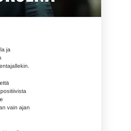
la ja
n
ntajallekin.
että
positiivista
le
an vain ajan