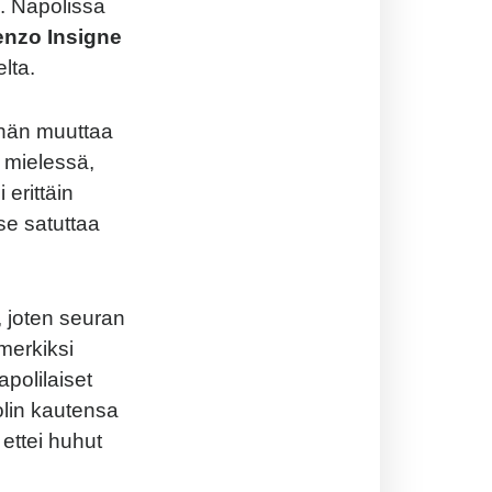
lä. Napolissa
enzo Insigne
lta.
ä hän muuttaa
 mielessä,
 erittäin
e satuttaa
, joten seuran
merkiksi
polilaiset
olin kautensa
 ettei huhut