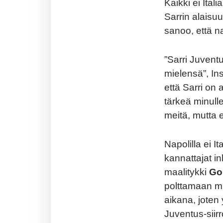
Kaikki ei Ital
Sarrin alais
sanoo, että na
”Sarri Juventu
mielensä”, In
että Sarri on 
tärkeä minul
meitä, mutta 
Napolilla ei I
kannattajat i
maalitykki
Go
polttamaan mi
aikana, joten
Juventus-siir