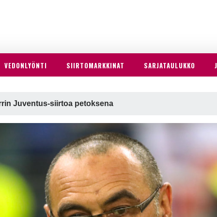
VEDONLYÖNTI
SIIRTOMARKKINAT
SARJATAULUKKO
arrin Juventus-siirtoa petoksena