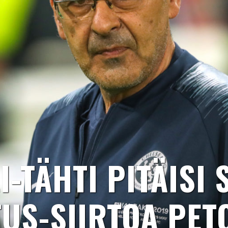
I-TÄHTI PITÄISI 
TUS-SIIRTOA PET