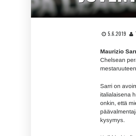
5.6.2019
Maurizio Sar
Chelsean perä
mestaruuteen.
Sarri on avoim
italialaisena 
onkin, että m
päävalmentaja
kysymys.