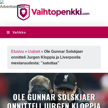
Valikko
Etusivu
»
Uutiset
»
Ole Gunnar Solskjaer
onnitteli Jurgen Kloppia ja Liverpoolia
mestaruudesta: ”satuttaa”
OLE GUNNAR SOLSKJAER
ONNITTELI JURGEN KLOPPIA