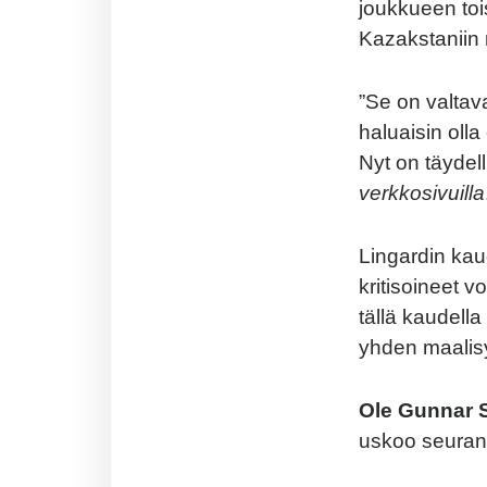
joukkueen toi
Kazakstaniin
”Se on valtav
haluaisin oll
Nyt on täydel
verkkosivuilla
Lingardin kau
kritisoineet v
tällä kaudella
yhden maalis
Ole Gunnar S
uskoo seuran