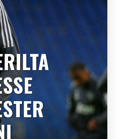
RILTA
ESSE
ESTER
NI