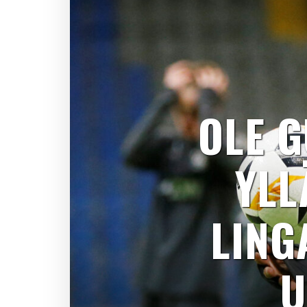
OLE 
YLL
LING
U