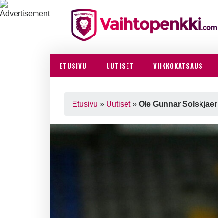
ETUSIVU
UUTISET
VIIKKOKATSAUS
Etusivu
»
Uutiset
»
Ole Gunnar Solskjaeri