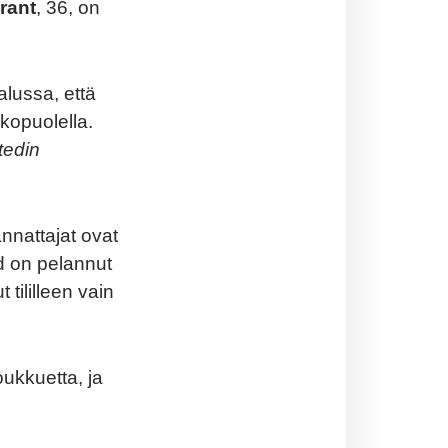
rant
, 36, on
lussa, että
kopuolella.
tedin
nnattajat ovat
rd on pelannut
 tililleen vain
ukkuetta, ja