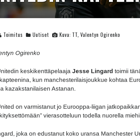
Toimitus
Uutiset
Kuva: TT, Valentyn Ogirenko
lentyn Ogirenko
nitedin keskikenttäpelaaja
Jesse Lingard
toimii tä
kapteenina, kun manchesterilaisjoukkue kohtaa Eur
sa kazakstanilaisen Astanan.
ited on varmistanut jo Eurooppa-liigan jatkopaikka
ityksettömään” vierasotteluun todella nuorella miehis
ngard, joka on edustanut koko uransa Manchester Un