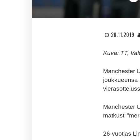
28.11.2019
Kuva: TT, Va
Manchester U
joukkueensa 
vierasottelus
Manchester Un
matkusti ”merk
26-vuotias Li