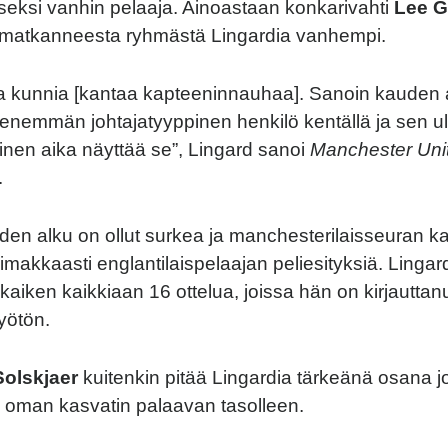
seksi vanhin pelaaja. Ainoastaan konkarivahti
Lee G
 matkanneesta ryhmästä Lingardia vanhempi.
a kunnia [kantaa kapteeninnauhaa]. Sanoin kauden a
a enemmän johtajatyyppinen henkilö kentällä ja sen ul
linen aika näyttää se”, Lingard sanoi
Manchester Uni
.
den alku on ollut surkea ja manchesterilaisseuran ka
oimakkaasti englantilaispelaajan peliesityksiä. Linga
 kaiken kaikkiaan 16 ottelua, joissa hän on kirjauttanut
yötön.
olskjaer
kuitenkin pitää Lingardia tärkeänä osana jo
 oman kasvatin palaavan tasolleen.