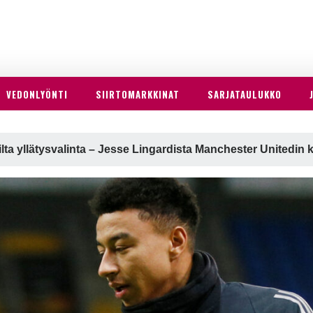
VEDONLYÖNTI
SIIRTOMARKKINAT
SARJATAULUKKO
lta yllätysvalinta – Jesse Lingardista Manchester Unitedin 