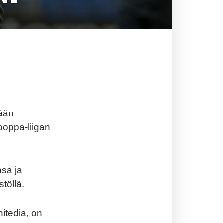
nään
ooppa-liigan
nsa ja
töllä.
itedia, on