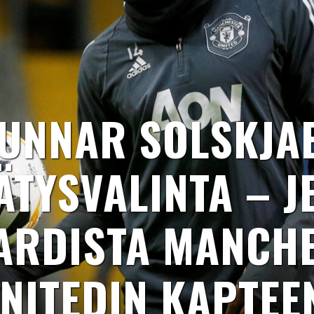
GUNNAR SOLSKJAE
ÄTYSVALINTA – J
ARDISTA MANCH
NITEDIN KAPTEE