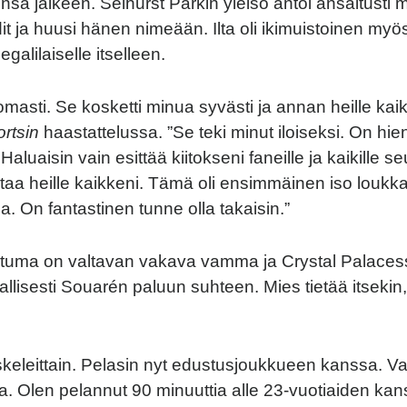
sa jälkeen. Selhurst Parkin yleisö antoi ansaitusti m
it ja huusi hänen nimeään. Ilta oli ikimuistoinen myö
egalilaiselle itselleen.
omasti. Se kosketti minua syvästi ja annan heille kai
rtsin
haastattelussa. ”Se teki minut iloiseksi. On hie
Haluaisin vain esittää kiitokseni faneille ja kaikille se
ntaa heille kaikkeni. Tämä oli ensimmäinen iso louk
ana. On fantastinen tunne olla takaisin.”
rtuma on valtavan vakava vamma ja Crystal Palaces
llisesti Souarén paluun suhteen. Mies tietää itsekin, 
eleittain. Pelasin nyt edustusjoukkueen kanssa. Val
lla. Olen pelannut 90 minuuttia alle 23-vuotiaiden kan