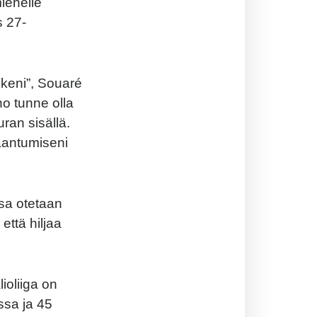
iehelle
s 27-
kkeni”, Souaré
no tunne olla
uran sisällä.
kaantumiseni
sa otetaan
että hiljaa
ioliiga on
ssa ja 45