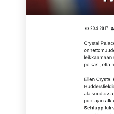
20.9.2017
Crystal Palac
onnettomuudes
leikkaamaan u
pelkäsi, että 
Eilen Crystal
Huddersfieldi
alaisuudessa,
puoliajan alk
Schlupp
tuli