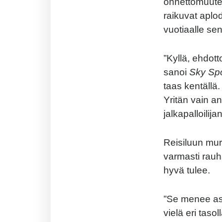
onnettomuuten
raikuvat aplod
vuotiaalle sen
”Kyllä, ehdott
sanoi
Sky Spo
taas kentällä. 
Yritän vain a
jalkapalloilij
Reisiluun mu
varmasti rauha
hyvä tulee.
”Se menee ask
vielä eri taso