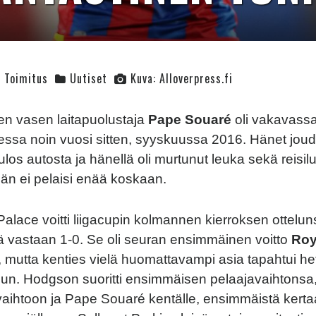
Toimitus
Uutiset
Kuva: Alloverpress.fi
en vasen laitapuolustaja
Pape Souaré
oli vakavassa
sa noin vuosi sitten, syyskuussa 2016. Hänet joudu
los autosta ja hänellä oli murtunut leuka sekä reisil
hän ei pelaisi enää koskaan.
 Palace voitti liigacupin kolmannen kierroksen ottelu
ä vastaan 1-0. Se oli seuran ensimmäinen voitto
Roy
 mutta kenties vielä huomattavampi asia tapahtui het
uun. Hodgson suoritti ensimmäisen pelaajavaihtonsa
 vaihtoon ja Pape Souaré kentälle, ensimmäistä kerta