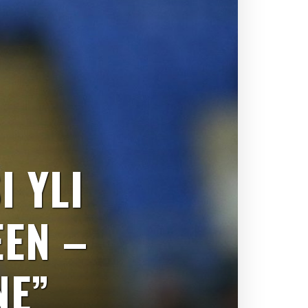
I YLI
EN –
NE”