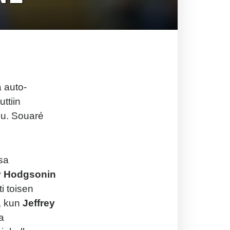
 auto-
ttiin
uu. Souaré
nsa
 Hodgsonin
i toisen
, kun
Jeffrey
a