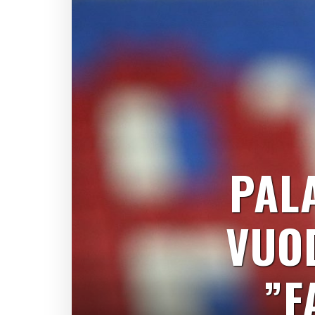
PALA
VUO
”F