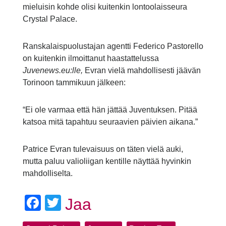
mieluisin kohde olisi kuitenkin lontoolaisseura
Crystal Palace.
Ranskalaispuolustajan agentti Federico Pastorello
on kuitenkin ilmoittanut haastattelussa
Juvenews.eu:lle,
Evran vielä mahdollisesti jäävän
Torinoon tammikuun jälkeen:
“Ei ole varmaa että hän jättää Juventuksen. Pitää
katsoa mitä tapahtuu seuraavien päivien aikana.”
Patrice Evran tulevaisuus on täten vielä auki,
mutta paluu valioliigan kentille näyttää hyvinkin
mahdolliselta.
Facebook
Twitter
Jaa