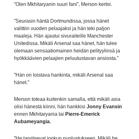
”Olen Mkhitaryanin suuri fani”, Merson kertoi.
”Seurasin häntä Dortmundissa, jossa hänet
valittiin vuoden pelaajaksi ja hän teki paljon
maaleja. Hän ajautui sivuraiteille Manchester
Unitedissa. Mikäli Arsenal saa hänet, hän tulee
olemaan sensaatiomainen heidän pelityylinsä ja
hyökkäävien pelaajien peluutustavan ansiosta.”
”Hän on loistava hankinta, mikäli Arsenal saa
hänet.”
Merson toteaa kuitenkin samalla, että mikäli asia
olisi hänestä kiinni, hän hankkisi
Jonny Evansin
ennen Mkhitaryania tai
Pierre-Emerick
Aubameyangia.
”He tarvitsevat jonkun puolustukseen. Mikäli he