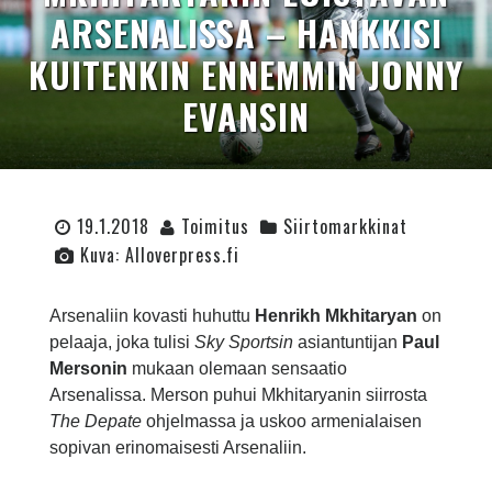
ARSENALISSA – HANKKISI
KUITENKIN ENNEMMIN JONNY
EVANSIN
19.1.2018
Toimitus
Siirtomarkkinat
Kuva: Alloverpress.fi
Arsenaliin kovasti huhuttu
Henrikh Mkhitaryan
on
pelaaja, joka tulisi
Sky Sportsin
asiantuntijan
Paul
Mersonin
mukaan olemaan sensaatio
Arsenalissa. Merson puhui Mkhitaryanin siirrosta
The Depate
ohjelmassa ja uskoo armenialaisen
sopivan erinomaisesti Arsenaliin.