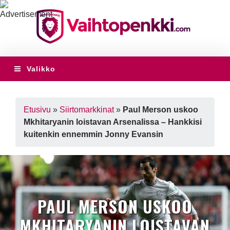
Valikko
Etusivu
»
Siirtomarkkinat
»
Paul Merson uskoo
Mkhitaryanin loistavan Arsenalissa – Hankkisi
kuitenkin ennemmin Jonny Evansin
PAUL MERSON USKOO
MKHITARYANIN LOISTAVAN