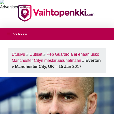
Valikko
Etusivu
»
Uutiset
»
Pep Guardiola ei enään usko
Manchester Cityn mestaruusunelmaan
»
Everton
v Manchester City, UK – 15 Jan 2017