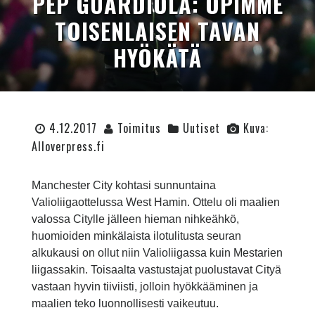
PEP GUARDIOLA: OPIMME
TOISENLAISEN TAVAN
HYÖKÄTÄ
4.12.2017
Toimitus
Uutiset
Kuva:
Alloverpress.fi
Manchester City kohtasi sunnuntaina
Valioliigaottelussa West Hamin. Ottelu oli maalien
valossa Citylle jälleen hieman nihkeähkö,
huomioiden minkälaista ilotulitusta seuran
alkukausi on ollut niin Valioliigassa kuin Mestarien
liigassakin. Toisaalta vastustajat puolustavat Cityä
vastaan hyvin tiiviisti, jolloin hyökkääminen ja
maalien teko luonnollisesti vaikeutuu.