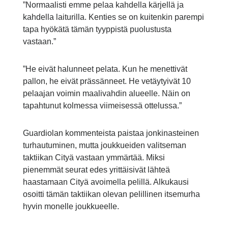
”Normaalisti emme pelaa kahdella kärjellä ja
kahdella laiturilla. Kenties se on kuitenkin parempi
tapa hyökätä tämän tyyppistä puolustusta
vastaan.”
”He eivät halunneet pelata. Kun he menettivät
pallon, he eivät prässänneet. He vetäytyivät 10
pelaajan voimin maalivahdin alueelle. Näin on
tapahtunut kolmessa viimeisessä ottelussa.”
Guardiolan kommenteista paistaa jonkinasteinen
turhautuminen, mutta joukkueiden valitseman
taktiikan Cityä vastaan ymmärtää. Miksi
pienemmät seurat edes yrittäisivät lähteä
haastamaan Cityä avoimella pelillä. Alkukausi
osoitti tämän taktiikan olevan pelillinen itsemurha
hyvin monelle joukkueelle.