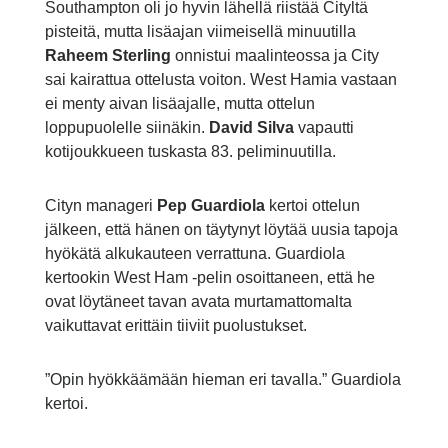
Southampton oli jo hyvin lähellä riistää Cityltä
pisteitä, mutta lisäajan viimeisellä minuutilla
Raheem Sterling
onnistui maalinteossa ja City
sai kairattua ottelusta voiton. West Hamia vastaan
ei menty aivan lisäajalle, mutta ottelun
loppupuolelle siinäkin.
David Silva
vapautti
kotijoukkueen tuskasta 83. peliminuutilla.
Cityn manageri
Pep Guardiola
kertoi ottelun
jälkeen, että hänen on täytynyt löytää uusia tapoja
hyökätä alkukauteen verrattuna. Guardiola
kertookin West Ham -pelin osoittaneen, että he
ovat löytäneet tavan avata murtamattomalta
vaikuttavat erittäin tiiviit puolustukset.
”Opin hyökkäämään hieman eri tavalla.” Guardiola
kertoi.