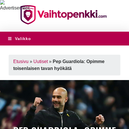
Valikko
Etusivu
»
Uutiset
»
Pep Guardiola: Opimme
toisenlaisen tavan hyökätä