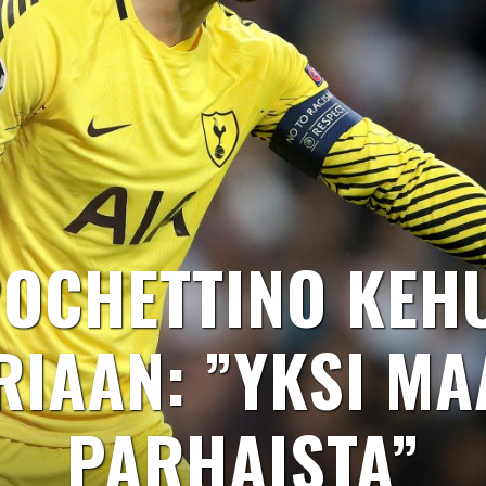
OCHETTINO KEH
IAAN: ”YKSI M
PARHAISTA”