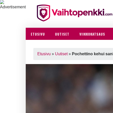
ETUSIVU
UUTISET
VIIKKOKATSAUS
Etusivu
»
Uutiset
»
Pochettino kehui san