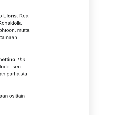
 Lloris
. Real
Ronaldolla
johtoon, mutta
ittamaan
hettino
The
todellisen
man parhaista
aan osittain