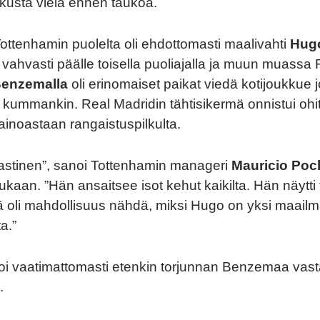
kusta vielä ennen taukoa.
 Tottenhamin puolelta oli ehdottomasti maalivahti
Hugo
 vahvasti päälle toisella puoliajalla ja muun muassa 
Benzemalla
oli erinomaiset paikat viedä kotijoukkue 
ti kummankin. Real Madridin tähtisikermä onnistui oh
ainoastaan rangaistuspilkulta.
tastinen”, sanoi Tottenhamin manageri
Mauricio Poc
kaan. ”Hän ansaitsee isot kehut kaikilta. Hän näytti 
lä oli mahdollisuus nähdä, miksi Hugo on yksi maail
a.”
ittoi vaatimattomasti etenkin torjunnan Benzemaa vast
.