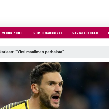
VEDONLYÖNTI
SIIRTOMARKKINAT
SARJATAULUKKO
kariaan: ”Yksi maailman parhaista”