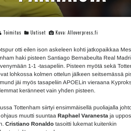
Toimitus
Uutiset
Kuva: Alloverpress.fi
spur otti eilen ison askeleen kohti jatkopaikkaa Mes
tenham haki pisteen Santiago Bernabeulta Real Madri
 venymään 1-1 -tasapeliin. Pisteen myötä sekä Tott
vat lohkossa kolmen ottelun jälkeen seitsemässä p
mund jäi myös tasapeliin APOELin vieraana Kyproks
lemmat keränneet vain yhden pisteen.
lussa Tottenham siirtyi ensimmäisellä puoliajalla joh
ohjaus muutti suuntaa
Raphael Varanesta
ja uppos
n.
Cristiano Ronaldo
tasoitti lukemat kuitenkin