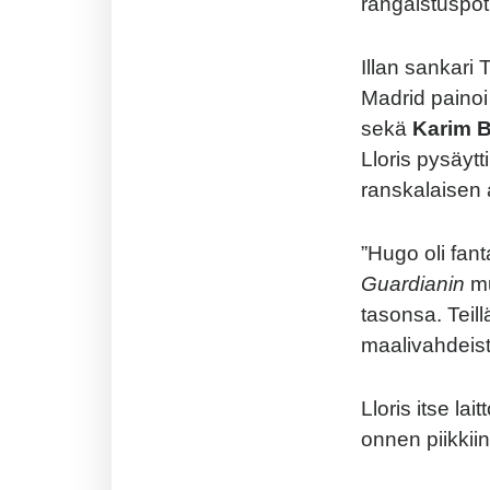
rangaistuspot
Illan sankari
Madrid painoi
sekä
Karim 
Lloris pysäyt
ranskalaisen 
”Hugo oli fan
Guardianin
mu
tasonsa. Teil
maalivahdeist
Lloris itse la
onnen piikkiin