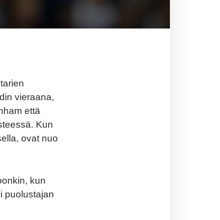
tarien
din vieraana,
enham että
isteessä. Kun
ella, ovat nuo
toonkin, kun
i puolustajan