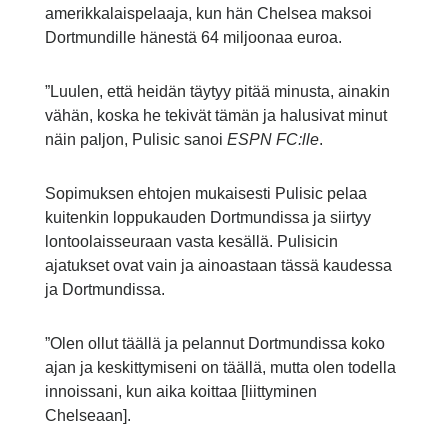
amerikkalaispelaaja, kun hän Chelsea maksoi
Dortmundille hänestä 64 miljoonaa euroa.
”Luulen, että heidän täytyy pitää minusta, ainakin
vähän, koska he tekivät tämän ja halusivat minut
näin paljon, Pulisic sanoi
ESPN FC:lle
.
Sopimuksen ehtojen mukaisesti Pulisic pelaa
kuitenkin loppukauden Dortmundissa ja siirtyy
lontoolaisseuraan vasta kesällä. Pulisicin
ajatukset ovat vain ja ainoastaan tässä kaudessa
ja Dortmundissa.
”Olen ollut täällä ja pelannut Dortmundissa koko
ajan ja keskittymiseni on täällä, mutta olen todella
innoissani, kun aika koittaa [liittyminen
Chelseaan].