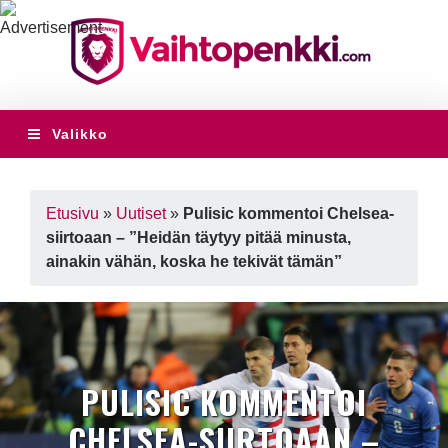
Valikko
Etusivu
»
Uutiset
»
Pulisic kommentoi Chelsea-
siirtoaan – ”Heidän täytyy pitää minusta,
ainakin vähän, koska he tekivät tämän”
PULISIC KOMMENTOI
CHELSEA-SIIRTOAAN –