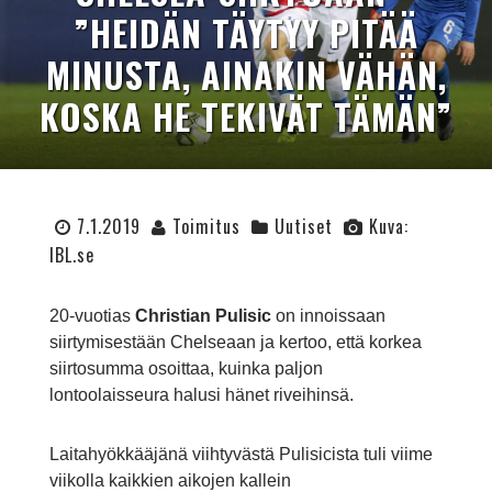
”HEIDÄN TÄYTYY PITÄÄ
MINUSTA, AINAKIN VÄHÄN,
KOSKA HE TEKIVÄT TÄMÄN”
7.1.2019
Toimitus
Uutiset
Kuva:
IBL.se
20-vuotias
Christian Pulisic
on innoissaan
siirtymisestään Chelseaan ja kertoo, että korkea
siirtosumma osoittaa, kuinka paljon
lontoolaisseura halusi hänet riveihinsä.
Laitahyökkääjänä viihtyvästä Pulisicista tuli viime
viikolla kaikkien aikojen kallein