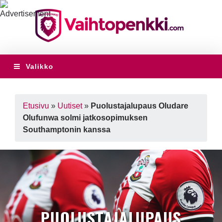
Valikko
Etusivu
»
Uutiset
»
Puolustajalupaus Oludare
Olufunwa solmi jatkosopimuksen
Southamptonin kanssa
PUOLUSTAJALUPAUS