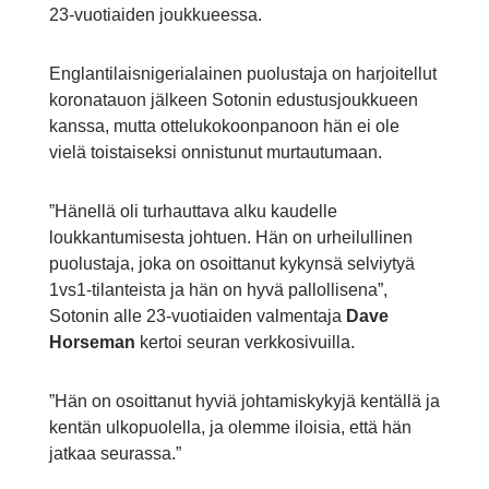
23-vuotiaiden joukkueessa.
Englantilaisnigerialainen puolustaja on harjoitellut
koronatauon jälkeen Sotonin edustusjoukkueen
kanssa, mutta ottelukokoonpanoon hän ei ole
vielä toistaiseksi onnistunut murtautumaan.
”Hänellä oli turhauttava alku kaudelle
loukkantumisesta johtuen. Hän on urheilullinen
puolustaja, joka on osoittanut kykynsä selviytyä
1vs1-tilanteista ja hän on hyvä pallollisena”,
Sotonin alle 23-vuotiaiden valmentaja
Dave
Horseman
kertoi seuran verkkosivuilla.
”Hän on osoittanut hyviä johtamiskykyjä kentällä ja
kentän ulkopuolella, ja olemme iloisia, että hän
jatkaa seurassa.”