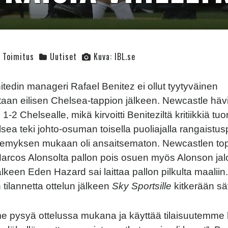
Toimitus
Uutiset
Kuva: IBL.se
tedin manageri Rafael Benitez ei ollut tyytyväinen
taan eilisen Chelsea-tappion jälkeen. Newcastle hävi
 1-2 Chelsealle, mikä kirvoitti Beniteziltä kritiikkiä tu
sea teki johto-osuman toisella puoliajalla rangaistus
kemyksen mukaan oli ansaitsematon. Newcastlen top
Marcos Alonsolta pallon pois osuen myös Alonson jaloi
lkeen Eden Hazard sai laittaa pallon pilkulta maaliin
tilannetta ottelun jälkeen
Sky Sportsille
kitkerään s
 pysyä ottelussa mukana ja käyttää tilaisuutemme 