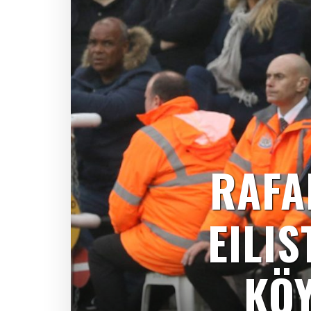
RAFA
EILI
KÖY