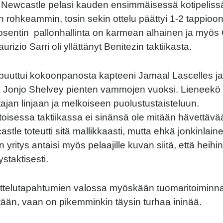
. Newcastle pelasi kauden ensimmäisessä kotipelis
n rohkeammin, tosin sekin ottelu päättyi 1-2 tappioon
osentin pallonhallinta on karmean alhainen ja myös
rizio Sarri oli yllättänyt Benitezin taktiikasta.
puuttui kokoonpanosta kapteeni Jamaal Lascelles j
jä Jonjo Shelvey pienten vammojen vuoksi. Lieneekö 
tajan linjaan ja melkoiseen puolustustaisteluun.
toisessa taktiikassa ei sinänsä ole mitään hävettävää
tle toteutti sitä mallikkaasti, mutta ehkä jonkinlain
yritys antaisi myös pelaajille kuvan siitä, että heih
taktisesti.
 ottelutapahtumien valossa myöskään tuomaritoiminna
tään, vaan on pikemminkin täysin turhaa ininää.