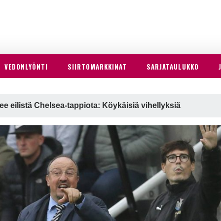
VEDONLYÖNTI
SIIRTOMARKKINAT
SARJATAULUKKO
lee eilistä Chelsea-tappiota: Köykäisiä vihellyksiä