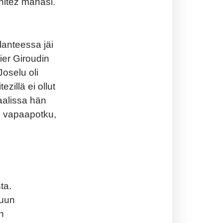
nitez manasi.
lanteessa jäi
er Giroudin
Joselu oli
zillä ei ollut
aalissa hän
in vapaapotku,
ta.
muun
n