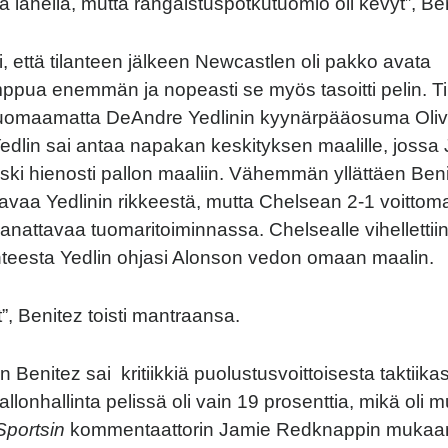
a lähellä, mutta rangaistuspotkutuomio oli kevyt”, Be
i, että tilanteen jälkeen Newcastlen oli pakko avata
pua enemmän ja nopeasti se myös tasoitti pelin. Ti
huomaamatta DeAndre Yedlinin kyynärpääosuma Olivi
Yedlin sai antaa napakan keskityksen maalille, jossa 
ski hienosti pallon maaliin. Vähemmän yllättäen Benite
avaa Yedlinin rikkeestä, mutta Chelsean 2-1 voittom
manattavaa tuomaritoiminnassa. Chelsealle vihelletti
lanteesta Yedlin ohjasi Alonson vedon omaan maalin.
t”, Benitez toisti mantraansa.
n Benitez sai kritiikkiä puolustusvoittoisesta taktiikas
lonhallinta pelissä oli vain 19 prosenttia, mikä oli 
Sportsin
kommentaattorin Jamie Redknappin mukaa