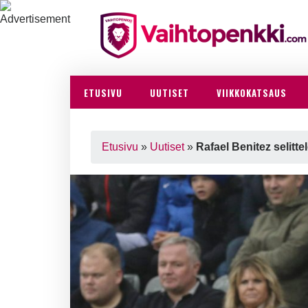
ETUSIVU
UUTISET
VIIKKOKATSAUS
Etusivu
»
Uutiset
»
Rafael Benitez selitte