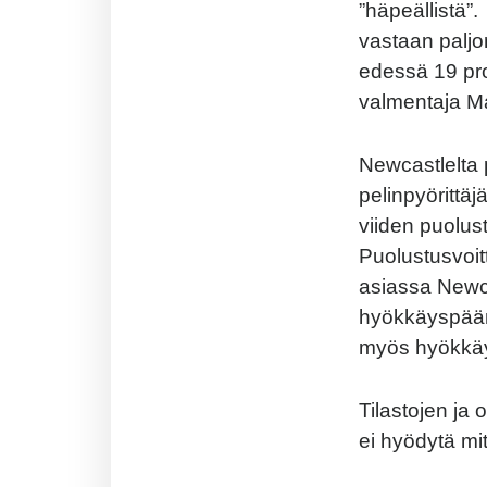
”häpeällistä”
vastaan paljo
edessä 19 pr
valmentaja Mau
Newcastlelta 
pelinpyörittä
viiden puolus
Puolustusvoit
asiassa Newcas
hyökkäyspään 
myös hyökkäys
Tilastojen ja
ei hyödytä mi