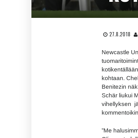
27.8.2018
Newcastle Uni
tuomaritoimin
kotikentällään
kohtaan. Chel
Benitezin nä
Schär liukui 
vihellyksen jä
kommentoikin 
”Me halusimme