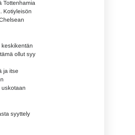
sä Tottenhamia
. Kotiyleisön
 Chelsean
a keskikentän
tämä ollut syy
 ja itse
en
in uskotaan
sta syyttely