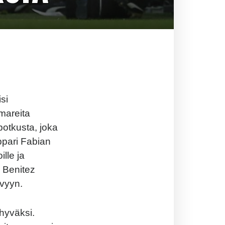
si
omareita
potkusta, joka
pari Fabian
lle ja
. Benitez
ävyyn.
hyväksi.