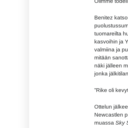
Olimme todell
Benitez katso
puolustussump
tuomareilta 
kasvoihin ja 
valmiina ja pu
mitään sanott
näki jälleen 
jonka jälkiti
”Rike oli kevy
Ottelun jälkee
Newcastlen pal
muassa
Sky 