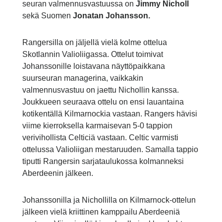
seuran valmennusvastuussa on
J
immy Nicholl
sekä Suomen
Jonatan Johansson.
Rangersilla on jäljellä vielä kolme ottelua
Skotlannin Valioliigassa. Ottelut toimivat
Johanssonille loistavana näyttöpaikkana
suurseuran managerina, vaikkakin
valmennusvastuu on jaettu Nichollin kanssa.
Joukkueen seuraava ottelu on ensi lauantaina
kotikentällä Kilmarnockia vastaan. Rangers hävisi
viime kierroksella karmaisevan 5-0 tappion
verivihollista Celticiä vastaan. Celtic varmisti
ottelussa Valioliigan mestaruuden. Samalla tappio
tiputti Rangersin sarjataulukossa kolmanneksi
Aberdeenin jälkeen.
Johanssonilla ja Nichollilla on Kilmarnock-ottelun
jälkeen vielä kriittinen kamppailu Aberdeeniä