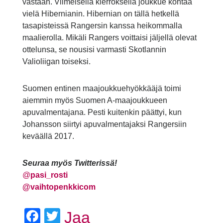
vastaan. Viimeisellä kierroksella joukkue kohtaa
vielä Hibernianin. Hibernian on tällä hetkellä
tasapisteissä Rangersin kanssa heikommalla
maalierolla. Mikäli Rangers voittaisi jäljellä olevat
ottelunsa, se nousisi varmasti Skotlannin
Valioliigan toiseksi.
Suomen entinen maajoukkuehyökkääjä toimi
aiemmin myös Suomen A-maajoukkueen
apuvalmentajana. Pesti kuitenkin päättyi, kun
Johansson siirtyi apuvalmentajaksi Rangersiin
keväällä 2017.
Seuraa myös Twitterissä!
@
pasi_rosti
@vaihtopenkkicom
Facebook
Twitter
Jaa