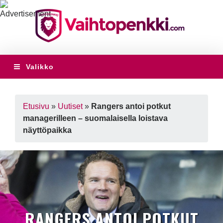
Valikko
Etusivu
»
Uutiset
»
Rangers antoi potkut
managerilleen – suomalaisella loistava
näyttöpaikka
RANGERS ANTOI POTKUT