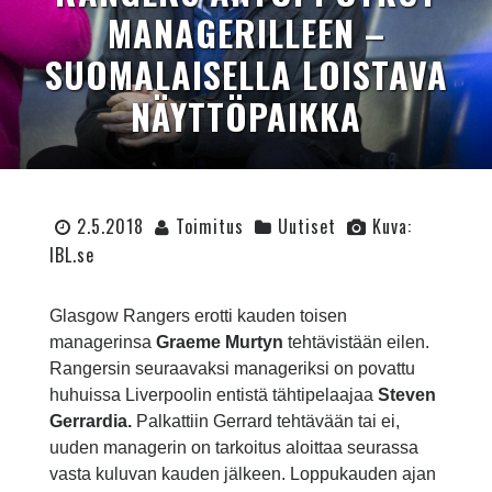
MANAGERILLEEN –
SUOMALAISELLA LOISTAVA
NÄYTTÖPAIKKA
2.5.2018
Toimitus
Uutiset
Kuva:
IBL.se
Glasgow Rangers erotti kauden toisen
managerinsa
Graeme Murtyn
tehtävistään eilen.
Rangersin seuraavaksi manageriksi on povattu
huhuissa Liverpoolin entistä tähtipelaajaa
Steven
Gerrardia.
Palkattiin Gerrard tehtävään tai ei,
uuden managerin on tarkoitus aloittaa seurassa
vasta kuluvan kauden jälkeen. Loppukauden ajan