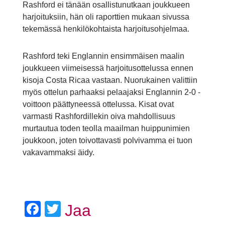
Rashford ei tänään osallistunutkaan joukkueen
harjoituksiin, hän oli raporttien mukaan sivussa
tekemässä henkilökohtaista harjoitusohjelmaa.
Rashford teki Englannin ensimmäisen maalin
joukkueen viimeisessä harjoitusottelussa ennen
kisoja Costa Ricaa vastaan. Nuorukainen valittiin
myös ottelun parhaaksi pelaajaksi Englannin 2-0 -
voittoon päättyneessä ottelussa. Kisat ovat
varmasti Rashfordillekin oiva mahdollisuus
murtautua toden teolla maailman huippunimien
joukkoon, joten toivottavasti polvivamma ei tuon
vakavammaksi äidy.
Facebook
Twitter
Jaa