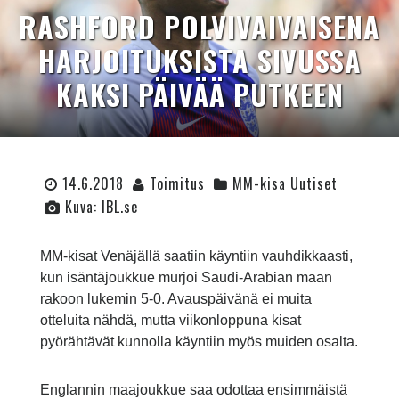
RASHFORD POLVIVAIVAISENA
HARJOITUKSISTA SIVUSSA
KAKSI PÄIVÄÄ PUTKEEN
14.6.2018
Toimitus
MM-kisa Uutiset
Kuva: IBL.se
MM-kisat Venäjällä saatiin käyntiin vauhdikkaasti,
kun isäntäjoukkue murjoi Saudi-Arabian maan
rakoon lukemin 5-0. Avauspäivänä ei muita
otteluita nähdä, mutta viikonloppuna kisat
pyörähtävät kunnolla käyntiin myös muiden osalta.
Englannin maajoukkue saa odottaa ensimmäistä