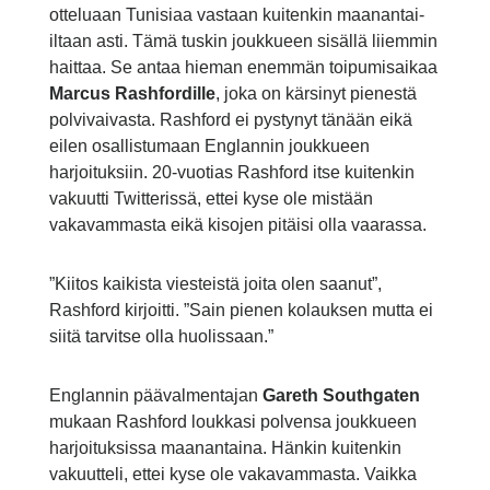
otteluaan Tunisiaa vastaan kuitenkin maanantai-
iltaan asti. Tämä tuskin joukkueen sisällä liiemmin
haittaa. Se antaa hieman enemmän toipumisaikaa
Marcus Rashfordille
, joka on kärsinyt pienestä
polvivaivasta. Rashford ei pystynyt tänään eikä
eilen osallistumaan Englannin joukkueen
harjoituksiin. 20-vuotias Rashford itse kuitenkin
vakuutti Twitterissä, ettei kyse ole mistään
vakavammasta eikä kisojen pitäisi olla vaarassa.
”Kiitos kaikista viesteistä joita olen saanut”,
Rashford kirjoitti. ”Sain pienen kolauksen mutta ei
siitä tarvitse olla huolissaan.”
Englannin päävalmentajan
Gareth Southgaten
mukaan Rashford loukkasi polvensa joukkueen
harjoituksissa maanantaina. Hänkin kuitenkin
vakuutteli, ettei kyse ole vakavammasta. Vaikka