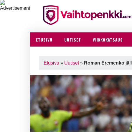
ETUSIVU
UUTISET
VIIKKOKATSAUS
Etusivu
»
Uutiset
»
Roman Eremenko jäll