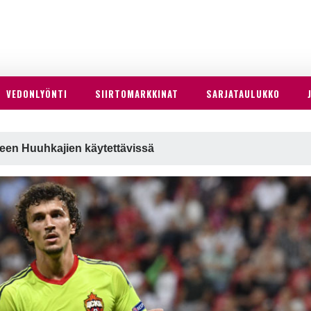
VEDONLYÖNTI
SIIRTOMARKKINAT
SARJATAULUKKO
een Huuhkajien käytettävissä