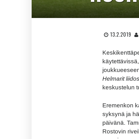
13.2.2019
Keskikenttäp
käytettävissä
joukkueeseen 
Helmarit liido
keskustelun t
Eremenkon ka
syksynä ja h
päivänä. Tamm
Rostovin rive