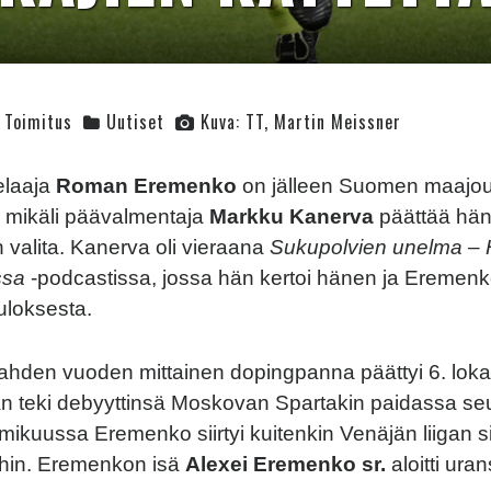
Toimitus
Uutiset
Kuva: TT, Martin Meissner
elaaja
Roman Eremenko
on jälleen Suomen maajo
, mikäli päävalmentaja
Markku Kanerva
päättää hän
valita. Kanerva oli vieraana
Sukupolvien unelma – 
ssa
-podcastissa, jossa hän kertoi hänen ja Ereme
uloksesta.
hden vuoden mittainen dopingpanna päättyi 6. loka
än teki debyyttinsä Moskovan Spartakin paidassa s
ikuussa Eremenko siirtyi kuitenkin Venäjän liigan s
ihin. Eremenkon isä
Alexei Eremenko sr.
aloitti ura