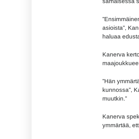
samaisessa s
”Ensimmäinen 
asioista”, Ka
haluaa edusta
Kanerva kert
maajoukkueen 
”Hän ymmärtää
kunnossa”, Ka
muutkin.”
Kanerva speku
ymmärtää, ett