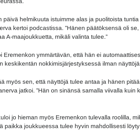
eurassa.
päivä helmikuuta istuimme alas ja puolitoista tuntia
nerva kertoi podcastissa. ”Hänen päätöksensä oli se,
a A-maajoukkuetta, mikäli valinta tulee.”
oi Eremenkon ymmärtävän, että hän ei automaattises
keskikentän nokkimisjärjestyksessä ilman näyttöjä p
 myös sen, että näyttöjä tulee antaa ja hänen pitää 
nerva jatkoi. ”Hän on sinänsä samalla viivalla kuin k
loi jo hieman myös Eremenkon tulevalla roolilla, mik
ä paikka joukkueessa tulee hyvin mahdollisesti löyt