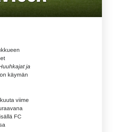
ukkueen
et
Huuhkajat ja
nkon käymän
kuuta viime
euraavana
isällä FC
nsa