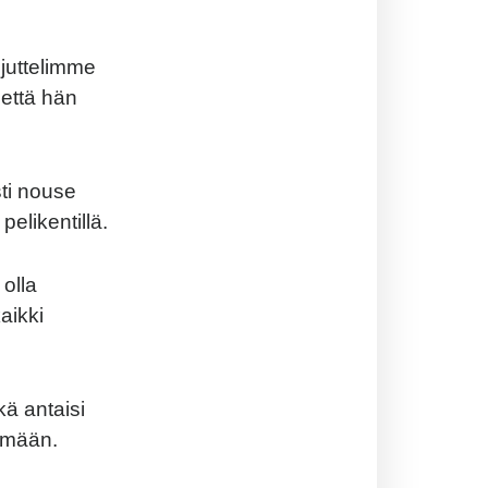
 juttelimme
 että hän
ti nouse
elikentillä.
olla
aikki
ä antaisi
ymään.