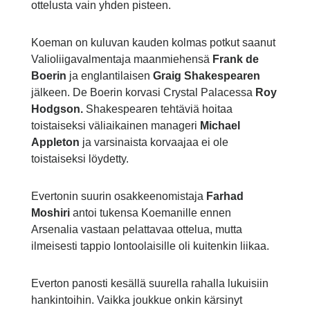
ottelusta vain yhden pisteen.
Koeman on kuluvan kauden kolmas potkut saanut
Valioliigavalmentaja maanmiehensä
Frank de
Boerin
ja englantilaisen
Graig Shakespearen
jälkeen. De Boerin korvasi Crystal Palacessa
Roy
Hodgson.
Shakespearen tehtäviä hoitaa
toistaiseksi väliaikainen manageri
Michael
Appleton
ja varsinaista korvaajaa ei ole
toistaiseksi löydetty.
Evertonin suurin osakkeenomistaja
Farhad
Moshiri
antoi tukensa Koemanille ennen
Arsenalia vastaan pelattavaa ottelua, mutta
ilmeisesti tappio lontoolaisille oli kuitenkin liikaa.
Everton panosti kesällä suurella rahalla lukuisiin
hankintoihin. Vaikka joukkue onkin kärsinyt