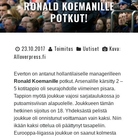
RONALD KOEMANILLE
POTKUT!
23.10.2017
Toimitus
Uutiset
Kuva:
Alloverpress.fi
Everton on antanut hollantilaiselle managerilleen
Ronald Koemanille
potkut. Arsenalille kärsitty 2 –
5 kotitappio oli seurajohdolle viimeinen pisara.
Tappion myötä joukkue vajosi sarjataulukossa jo
putoamisviivan alapuolelle. Joukkueen tämän
hetkinen sijoitus on 18. Yhdeksästä pelistä
joukkue oli onnistunut voittamaan vain kaksi. Niin
ikään kaksi ottelua oli päättynyt tasapeliin.
Eurooppa-liigassa joukkue on saanut kolmesta