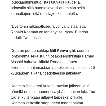
loukkaantumishuolista kuluvalla kaudella,
odotettiin siltä huomattavasti enemmän sekä
kannattajien että omistajienkin puolelta.
”Evertonin jalkapalloseura voi vahvistaa, että
Ronald Koeman on lähtenyt seurasta” Everton
tiedotti Twitterissä.
”Seuran puheenjohtaja
Bill Kenwright,
seuran
johtoryhmä sekä suurin osakkeenomistaja Farhad
Moshiri haluavat kiittää Ronaldia hänen
Evertonille antamastaan panoksesta viimeisten 16
kuukauden aikana,” tiedotteessa jatketaan.
Koeman itse kertoi Arsenal-ottelun jälkeen, että
hänellä on pukuhuoneessa yhä pelaajien tuki. Tuo
tuki ei kuitenkaan riittänyt tarpeeksi pitkälle.
Koeman kerrottiin saapuneen maanantaina