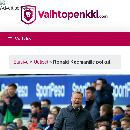
Valikko
Etusivu
»
Uutiset
»
Ronald Koemanille potkut!