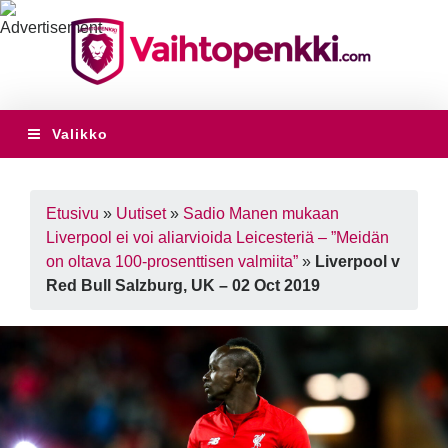
Valikko
Etusivu
»
Uutiset
»
Sadio Manen mukaan
Liverpool ei voi aliarvioida Leicesteriä – ”Meidän
on oltava 100-prosenttisen valmiita”
»
Liverpool v
Red Bull Salzburg, UK – 02 Oct 2019