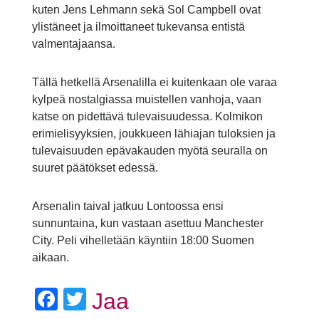
kuten Jens Lehmann sekä Sol Campbell ovat
ylistäneet ja ilmoittaneet tukevansa entistä
valmentajaansa.
Tällä hetkellä Arsenalilla ei kuitenkaan ole varaa
kylpeä nostalgiassa muistellen vanhoja, vaan
katse on pidettävä tulevaisuudessa. Kolmikon
erimielisyyksien, joukkueen lähiajan tuloksien ja
tulevaisuuden epävakauden myötä seuralla on
suuret päätökset edessä.
Arsenalin taival jatkuu Lontoossa ensi
sunnuntaina, kun vastaan asettuu Manchester
City. Peli vihelletään käyntiin 18:00 Suomen
aikaan.
Facebook
Twitter
Jaa