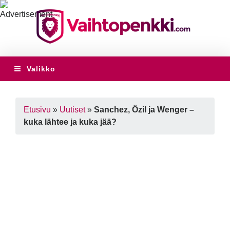
Valikko
Etusivu
»
Uutiset
»
Sanchez, Özil ja Wenger –
kuka lähtee ja kuka jää?