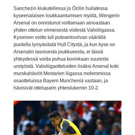
Sanchezin kiukutellessa ja Özilin huilatessa
kyseenalaisen loukkaantumisen myötä, Wengerin
Arsenal on onnistunut voittamaan ainoastaan
yhden ottelun viimeisestä viidestä Valioliigassa.
Kyseinen voitto tuli putoamisviivan väärällä
puolella lymyävästä Hull Citystä, ja kun kyse on
Arsenalin tasoisesta joukkueesta, ei tässä
yhteydessä voida puhua kovinkaan suuresta
urotyöstä. Valioliigaotteluiden lisäksi Arsenal koki
murskahäviöt Mestarien liigassa molemmissa
osaotteluissa Bayern Muncheniä vastaan, ja
hävisivät otteluparin yhteislukemin 10-2.