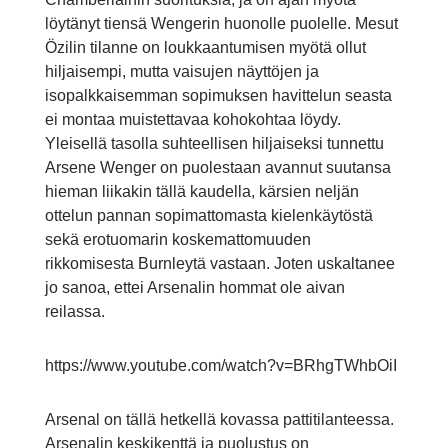
löytänyt tiensä Wengerin huonolle puolelle. Mesut
Özilin tilanne on loukkaantumisen myötä ollut
hiljaisempi, mutta vaisujen näyttöjen ja
isopalkkaisemman sopimuksen havittelun seasta
ei montaa muistettavaa kohokohtaa löydy.
Yleisellä tasolla suhteellisen hiljaiseksi tunnettu
Arsene Wenger on puolestaan avannut suutansa
hieman liikakin tällä kaudella, kärsien neljän
ottelun pannan sopimattomasta kielenkäytöstä
sekä erotuomarin koskemattomuuden
rikkomisesta Burnleytä vastaan. Joten uskaltanee
jo sanoa, ettei Arsenalin hommat ole aivan
reilassa.
https://www.youtube.com/watch?v=BRhgTWhbOiI
Arsenal on tällä hetkellä kovassa pattitilanteessa.
Arsenalin keskikenttä ja puolustus on