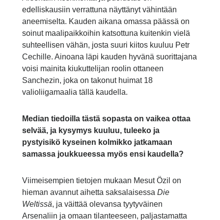
edelliskausiin verrattuna näyttänyt vähintään
aneemiselta. Kauden aikana omassa päässä on
soinut maalipaikkoihin katsottuna kuitenkin vielä
suhteellisen vähän, josta suuri kiitos kuuluu Petr
Cechille. Ainoana läpi kauden hyvänä suorittajana
voisi mainita kiukuttelijan roolin ottaneen
Sanchezin, joka on takonut huimat 18
valioliigamaalia tällä kaudella.
Median tiedoilla tästä sopasta on vaikea ottaa
selvää, ja kysymys kuuluu, tuleeko ja
pystyisikö kyseinen kolmikko jatkamaan
samassa joukkueessa myös ensi kaudella?
Viimeisempien tietojen mukaan Mesut Özil on
hieman avannut aihetta saksalaisessa
Die
Weltissä
, ja väittää olevansa tyytyväinen
Arsenaliin ja omaan tilanteeseen, paljastamatta