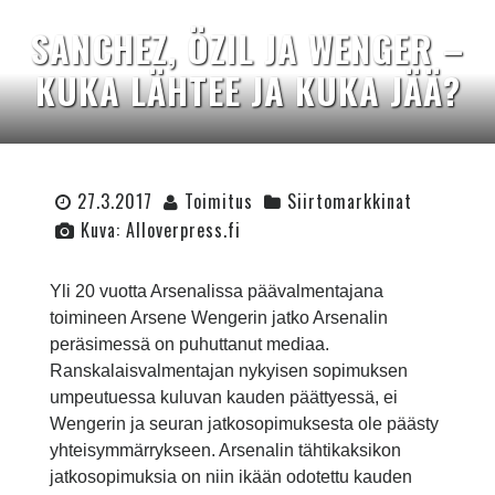
SANCHEZ, ÖZIL JA WENGER –
KUKA LÄHTEE JA KUKA JÄÄ?
27.3.2017
Toimitus
Siirtomarkkinat
Kuva: Alloverpress.fi
Yli 20 vuotta Arsenalissa päävalmentajana
toimineen Arsene Wengerin jatko Arsenalin
peräsimessä on puhuttanut mediaa.
Ranskalaisvalmentajan nykyisen sopimuksen
umpeutuessa kuluvan kauden päättyessä, ei
Wengerin ja seuran jatkosopimuksesta ole päästy
yhteisymmärrykseen. Arsenalin tähtikaksikon
jatkosopimuksia on niin ikään odotettu kauden