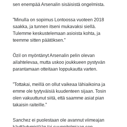
sen enempää Arsenalin sisäisistä ongelmista.
”Minulla on sopimus Lontoossa vuoteen 2018
saakka, ja tunnen itseni mukavaksi siellä.
Tulemme keskustelemaan asioista kohta, ja
teemme sitten päätöksen.”
Özil on myöntänyt Arsenalin pelin olevan
ailahtelevaa, mutta uskoo joukkueen pystyvän
parantamaan otteitaan loppukautta varten.
”Tottakai, meillä on ollut vaikeaa lähiaikoina ja
emme ole tyytyväisiä kuudenteen sijaan. Tosin
olen vakuuttunut siitä, että saamme asiat pian
takaisin raiteille.”
Sanchez ei puolestaan ole avannut viimeajan
käyttäytymistään tai suunnitelmiaan sen