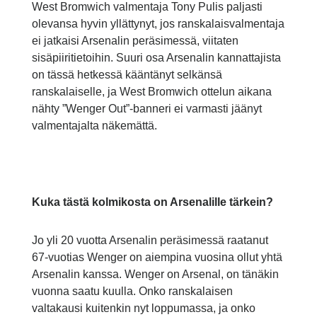
West Bromwich valmentaja Tony Pulis paljasti
olevansa hyvin yllättynyt, jos ranskalaisvalmentaja
ei jatkaisi Arsenalin peräsimessä, viitaten
sisäpiiritietoihin. Suuri osa Arsenalin kannattajista
on tässä hetkessä kääntänyt selkänsä
ranskalaiselle, ja West Bromwich ottelun aikana
nähty ”Wenger Out”-banneri ei varmasti jäänyt
valmentajalta näkemättä.
Kuka tästä kolmikosta on Arsenalille tärkein?
Jo yli 20 vuotta Arsenalin peräsimessä raatanut
67-vuotias Wenger on aiempina vuosina ollut yhtä
Arsenalin kanssa. Wenger on Arsenal, on tänäkin
vuonna saatu kuulla. Onko ranskalaisen
valtakausi kuitenkin nyt loppumassa, ja onko