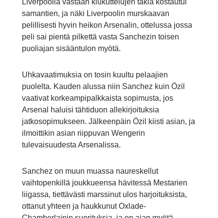
Liverpoolia vastaan kiukuttelujen takia kostautui
samantien, ja näki Liverpoolin murskaavan
pelillisesti hyvin heikon Arsenalin, ottelussa jossa
peli sai pientä pilkettä vasta Sanchezin toisen
puoliajan sisääntulon myötä.
Uhkavaatimuksia on tosin kuultu pelaajien
puolelta. Kauden alussa niin Sanchez kuin Özil
vaativat korkeampipalkkaista sopimusta, jos
Arsenal haluisi tähtiduon allekirjoituksia
jatkosopimukseen. Jälkeenpäin Özil kiisti asian, ja
ilmoittikin asian riippuvan Wengerin
tulevaisuudesta Arsenalissa.
Sanchez on muun muassa naureskellut
vaihtopenkillä joukkueensa hävitessä Mestarien
liigassa, tiettävästi marssinut ulos harjoituksista,
ottanut yhteen ja haukkunut Oxlade-
Chamberlainin suorituksia, ja on ajan myötä