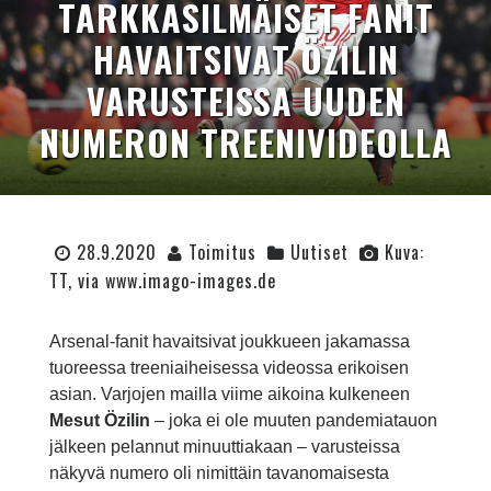
TARKKASILMÄISET FANIT
HAVAITSIVAT ÖZILIN
VARUSTEISSA UUDEN
NUMERON TREENIVIDEOLLA
28.9.2020
Toimitus
Uutiset
Kuva:
TT, via www.imago-images.de
Arsenal-fanit havaitsivat joukkueen jakamassa
tuoreessa treeniaiheisessa videossa erikoisen
asian. Varjojen mailla viime aikoina kulkeneen
Mesut Özilin
– joka ei ole muuten pandemiatauon
jälkeen pelannut minuuttiakaan – varusteissa
näkyvä numero oli nimittäin tavanomaisesta