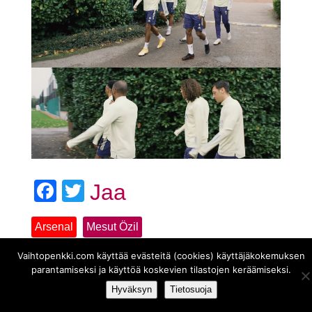
Facebook
Twitter
Jaa
Arsenal
Mesut Özil
Vaihtopenkki.com käyttää evästeitä (cookies) käyttäjäkokemuksen
parantamiseksi ja käyttöä koskevien tilastojen keräämiseksi.
Hyväksyn
Tietosuoja