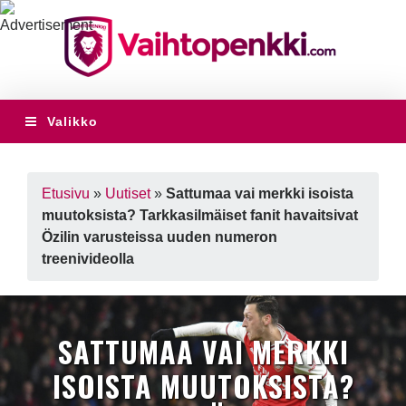
Valikko
Etusivu
»
Uutiset
»
Sattumaa vai merkki isoista
muutoksista? Tarkkasilmäiset fanit havaitsivat
Özilin varusteissa uuden numeron
treenivideolla
SATTUMAA VAI MERKKI
ISOISTA MUUTOKSISTA?