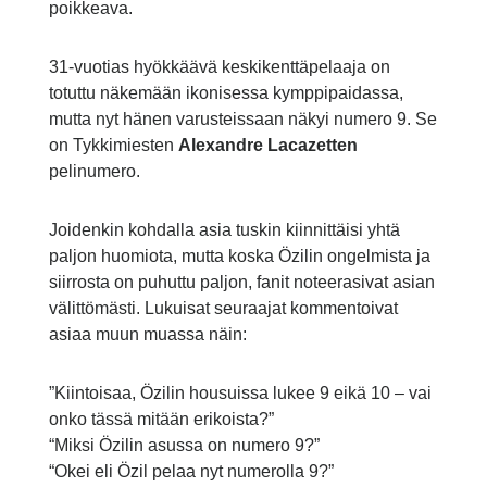
poikkeava.
31-vuotias hyökkäävä keskikenttäpelaaja on
totuttu näkemään ikonisessa kymppipaidassa,
mutta nyt hänen varusteissaan näkyi numero 9. Se
on Tykkimiesten
Alexandre Lacazetten
pelinumero.
Joidenkin kohdalla asia tuskin kiinnittäisi yhtä
paljon huomiota, mutta koska Özilin ongelmista ja
siirrosta on puhuttu paljon, fanit noteerasivat asian
välittömästi. Lukuisat seuraajat kommentoivat
asiaa muun muassa näin:
”Kiintoisaa, Özilin housuissa lukee 9 eikä 10 – vai
onko tässä mitään erikoista?”
“Miksi Özilin asussa on numero 9?”
“Okei eli Özil pelaa nyt numerolla 9?”