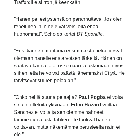
Traffordille siirron jälkeenkään.
”Hänen peliesitystensä on parannuttava. Jos olen
rehellinen, niin ne eivät voisi olla enää
huonommat”, Scholes kertoi
BT Sportille.
”Ensi kauden muutama ensimmäistä peliä tulevat
olemaan hänelle ensiarvoisen tärkeitä. Hänen on
saatava kannattajat uskomaan ja uskomaan myös
siihen, että he voivat päästä lähemmäksi Cityä. He
tarvitsevat suuren pelaajan.”
”Onko heillä suuria pelaajia?
Paul Pogba
ei voita
sinulle otteluita yksinään.
Eden Hazard
voittaa.
Sanchez ei voita ja sen olemme nähneet
tammikuun alusta lähtien. He luulivat hänen
voittavan, mutta näkemämme perusteella näin ei
ole.”