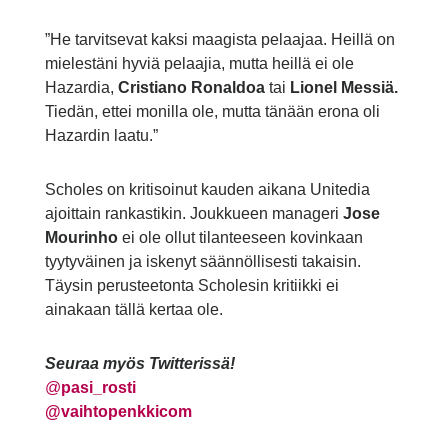
”He tarvitsevat kaksi maagista pelaajaa. Heillä on
mielestäni hyviä pelaajia, mutta heillä ei ole
Hazardia,
Cristiano Ronaldoa
tai
Lionel Messiä.
Tiedän, ettei monilla ole, mutta tänään erona oli
Hazardin laatu.”
Scholes on kritisoinut kauden aikana Unitedia
ajoittain rankastikin. Joukkueen manageri
Jose
Mourinho
ei ole ollut tilanteeseen kovinkaan
tyytyväinen ja iskenyt säännöllisesti takaisin.
Täysin perusteetonta Scholesin kritiikki ei
ainakaan tällä kertaa ole.
Seuraa myös Twitterissä!
@
pasi_rosti
@vaihtopenkkicom