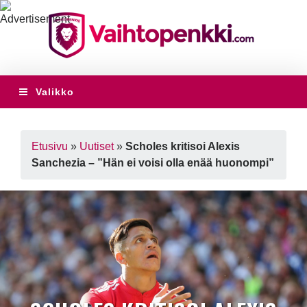
Valikko
Etusivu
»
Uutiset
»
Scholes kritisoi Alexis
Sanchezia – ”Hän ei voisi olla enää huonompi”