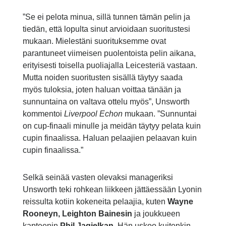
”Se ei pelota minua, sillä tunnen tämän pelin ja
tiedän, että lopulta sinut arvioidaan suoritustesi
mukaan. Mielestäni suorituksemme ovat
parantuneet viimeisen puolentoista pelin aikana,
erityisesti toisella puoliajalla Leicesteriä vastaan.
Mutta noiden suoritusten sisällä täytyy saada
myös tuloksia, joten haluan voittaa tänään ja
sunnuntaina on valtava ottelu myös”, Unsworth
kommentoi
Liverpool Echon
mukaan. ”Sunnuntai
on cup-finaali minulle ja meidän täytyy pelata kuin
cupin finaalissa. Haluan pelaajien pelaavan kuin
cupin finaalissa.”
Selkä seinää vasten olevaksi manageriksi
Unsworth teki rohkean liikkeen jättäessään Lyonin
reissulta kotiin kokeneita pelaajia, kuten
Wayne
Rooneyn, Leighton Bainesin
ja joukkueen
kapteenin
Phil Jagielkan
. Hän uskoo kuitenkin