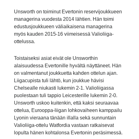
Unsworth on toiminut Evertonin reservijoukkueen
managerina vuodesta 2014 lähtien. Hän toimi
edustusjoukkueen väliaikaisena managerina
myös kauden 2015-16 viimeisessä Valioliiga-
ottelussa.
Toistaiseksi asiat eivät ole Unsworthin
alaisuudessa Evertonille hyvältä näyttäneet. Hän
on valmentanut joukkuetta kahden ottelun ajan.
Liigacupista tuli lähtö, kun joukkue hävisi
Chelsealle niukasti lukemin 2-1. Valioliigassa
puolestaan tuli tappio Leicesterille lukemin 2-0.
Unsworth uskoo kuitenkin, että kaksi seuraavaa
ottelua, Eurooppa-liigan lohkovaiheen kamppailu
Lyonin vieraana tänään illalla sekä sunnuntain
Valioliiga-ottelu Watfordia vastaan ratkaisevat
lopulta hänen kohtalonsa Evertonin peräsimessä.