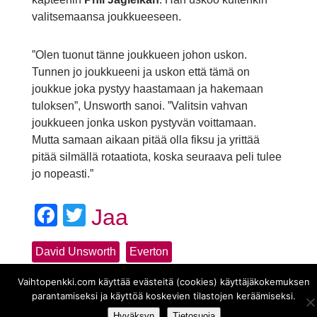
valitsemaansa joukkueeseen.
”Olen tuonut tänne joukkueen johon uskon.
Tunnen jo joukkueeni ja uskon että tämä on
joukkue joka pystyy haastamaan ja hakemaan
tuloksen”, Unsworth sanoi. ”Valitsin vahvan
joukkueen jonka uskon pystyvän voittamaan.
Mutta samaan aikaan pitää olla fiksu ja yrittää
pitää silmällä rotaatiota, koska seuraava peli tulee
jo nopeasti.”
Facebook
Twitter
Jaa
David Unsworth
Everton
Vaihtopenkki.com käyttää evästeitä (cookies) käyttäjäkokemuksen
parantamiseksi ja käyttöä koskevien tilastojen keräämiseksi.
Hyväksyn
Tietosuoja