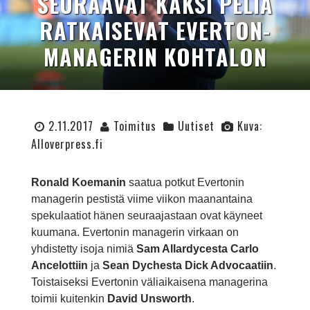
SEURAAVAT KAKSI PELIÄ
RATKAISEVAT EVERTON-
MANAGERIN KOHTALON
2.11.2017
Toimitus
Uutiset
Kuva:
Alloverpress.fi
Ronald Koemanin
saatua potkut Evertonin
managerin pestistä viime viikon maanantaina
spekulaatiot hänen seuraajastaan ovat käyneet
kuumana. Evertonin managerin virkaan on
yhdistetty isoja nimiä
Sam Allardycesta Carlo
Ancelottiin
ja
Sean Dychesta Dick Advocaatiin
.
Toistaiseksi Evertonin väliaikaisena managerina
toimii kuitenkin
David Unsworth
.