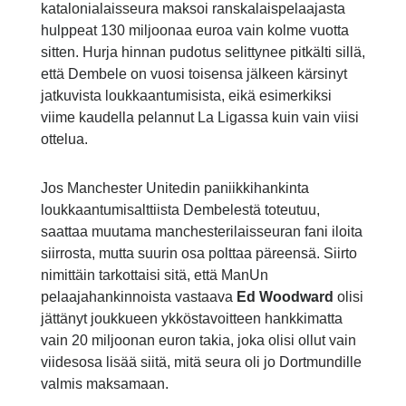
katalonialaisseura maksoi ranskalaispelaajasta
hulppeat 130 miljoonaa euroa vain kolme vuotta
sitten. Hurja hinnan pudotus selittynee pitkälti sillä,
että Dembele on vuosi toisensa jälkeen kärsinyt
jatkuvista loukkaantumisista, eikä esimerkiksi
viime kaudella pelannut La Ligassa kuin vain viisi
ottelua.
Jos Manchester Unitedin paniikkihankinta
loukkaantumisalttiista Dembelestä toteutuu,
saattaa muutama manchesterilaisseuran fani iloita
siirrosta, mutta suurin osa polttaa päreensä. Siirto
nimittäin tarkottaisi sitä, että ManUn
pelaajahankinnoista vastaava
Ed Woodward
olisi
jättänyt joukkueen ykköstavoitteen hankkimatta
vain 20 miljoonan euron takia, joka olisi ollut vain
viidesosa lisää siitä, mitä seura oli jo Dortmundille
valmis maksamaan.