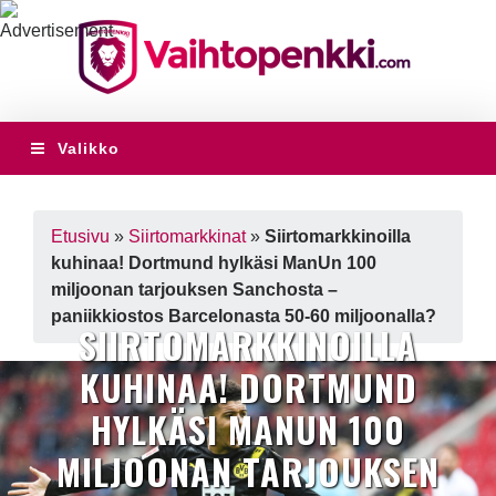
Valikko
Etusivu
»
Siirtomarkkinat
»
Siirtomarkkinoilla
kuhinaa! Dortmund hylkäsi ManUn 100
miljoonan tarjouksen Sanchosta –
paniikkiostos Barcelonasta 50-60 miljoonalla?
SIIRTOMARKKINOILLA
KUHINAA! DORTMUND
HYLKÄSI MANUN 100
MILJOONAN TARJOUKSEN