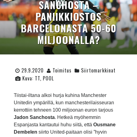
SANCHOSTA –
PANIIKKIOSTOS
BARCELONASTA 50-60
MILJOONALLA?
29.9.2020
Toimitus
Siirtomarkkinat
Kuva: TT, POOL
Tiistai-iltana alkoi hurja kuhina Manchester
Unitedin ympärillä, kun manchesterilaisseuran
kerrottiin tehneen 100 miljoonan euron tarjous
Jadon Sanchosta
. Hetkeä myöhemmin
Espanjasta kantautui huhu siitä, että
Ousmane
Dembelen
siirto United-paitaan olisi ”hyvin