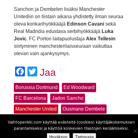
Sanchon ja Dembelen lisäksi Manchester
Unitediin on tiistain aikana yhdistetty ilman seuraa
oleva konkarihyökkääjä
Edinson Cavani
sekä
Real Madridia edustava serbihyökkääjä
Luka
Jovic
. FC Porton laitapuolustaja
Alex Tellesin
siirtyminen manchesterilaisseuraan vaikuttaa
olevan vain ajankysymys.
Facebook
Twitter
Jaa
Borussia Dortmund
Ed Woodward
FC Barcelona
Jadon Sancho
Manchester United
Ousmane Dembele
Vaihtopenkki.com käyttää evästeitä (cookies) käyttäjäkokemuksen
parantamiseksi ja käyttöä koskevien tilastojen keräämiseksi.
Hyväksyn
Tietosuoja