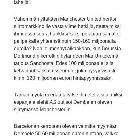
lähellä”.
Vähemmän yllättäen Manchester United heräsi
siirtomarkkinoille vasta viime hetkillä, mutta miksi
ihmeessä seura hankkisi kaksi pelaajaa samalle
pelipaikalle yhteensä noin 150-160 miljoonalla
eurolla? Noh, ei mennyt aikaakaan, kun Borussia
Dortmundin kerrottiin hylänneen ManUn tekemä
tarjous Sanchosta. Edes 100 miljoonaa ei siis
kelvannut saksalaisseuralle, joka pysyy visusti
kiinni 120 miljoonan euron hintapyynnissään.
Tämän myötä ei enää tarvitse ihmetellä sitä, miksi
espanjalaislehti
AS
uutisoi Dembelen olevan
siirtymässä Manchesteriin.
Barcelonan kerrotaan olevan valmiita myymään
Dembele 50-60 miljoonan euron hintaan, vaikka