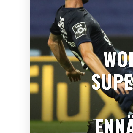
WO
SUPE
ENN