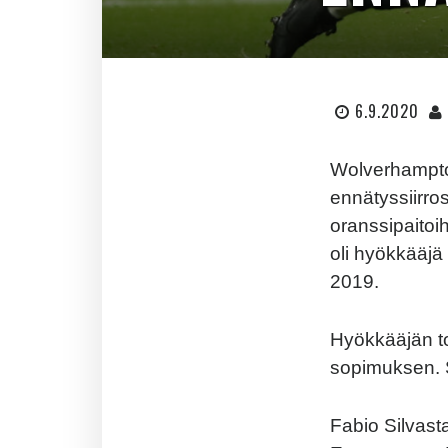
6.9.2020
Wolverhamptoni
ennätyssiirro
oranssipaitoi
oli hyökkääjä
2019.
Hyökkääjän ton
sopimuksen. S
Fabio Silvast