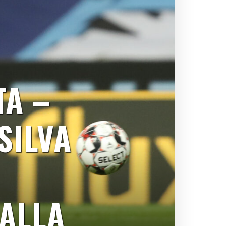
A –
SILVA
ALLA