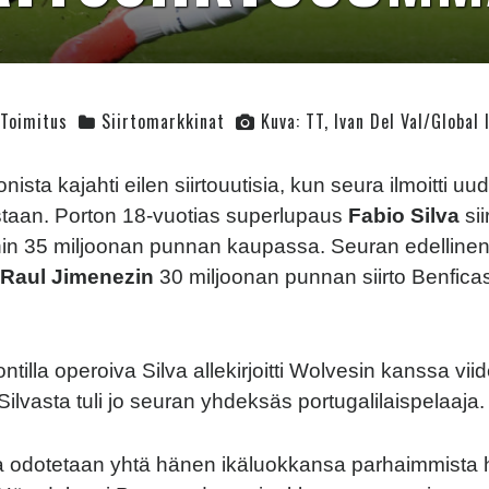
Toimitus
Siirtomarkkinat
Kuva: TT, Ivan Del Val/Global
sta kajahti eilen siirtouutisia, kun seura ilmoitti uu
staan. Porton 18-vuotias superlupaus
Fabio Silva
sii
hin 35 miljoonan punnan kaupassa. Seuran edellinen
Raul Jimenezin
30 miljoonan punnan siirto Benfica
tilla operoiva Silva allekirjoitti Wolvesin kanssa vi
ilvasta tuli jo seuran yhdeksäs portugalilaispelaaja.
a odotetaan yhtä hänen ikäluokkansa parhaimmista 