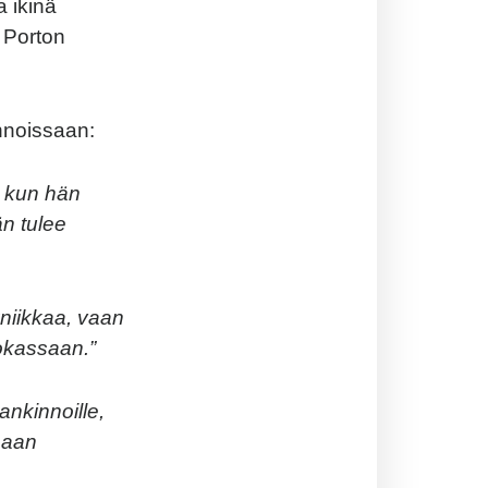
 ikinä
 Porton
nnoissaan:
, kun hän
än tulee
niikkaa, vaan
okassaan.”
ankinnoille,
maan