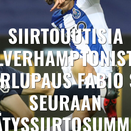
SIIRTOUUTISIA
LVERHAMPTONIST
RLUPAUS FABIO 
SEURAAN
ÄTYSSIIRTOSUMM