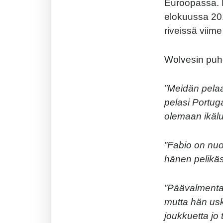
Euroopassa. 
elokuussa 201
riveissä viim
Wolvesin puh
”Meidän pelaa
pelasi Portug
olemaan ikälu
”Fabio on nuo
hänen pelikä
”Päävalmentaj
mutta hän usk
joukkuetta jo 