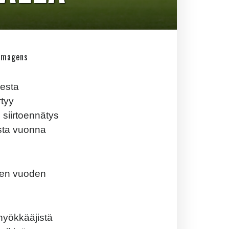
 Imagens
desta
rtyy
 siirtoennätys
sta vuonna
iden vuoden
hyökkääjistä