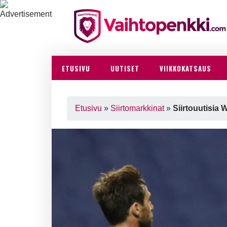
ETUSIVU
UUTISET
VIIKKOKATSAUS
Etusivu
»
Siirtomarkkinat
»
Siirtouutisia