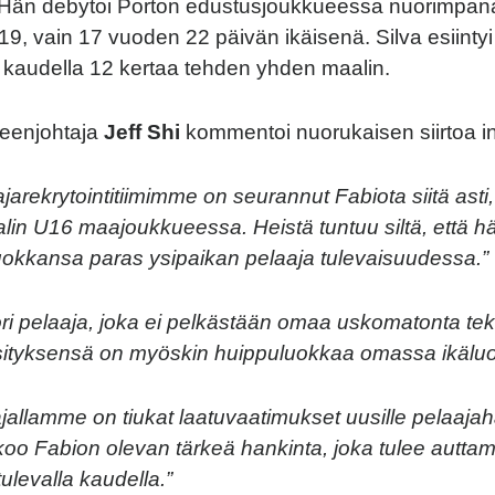
Hän debytoi Porton edustusjoukkueessa nuorimpana
9, vain 17 vuoden 22 päivän ikäisenä. Silva esiintyi
e kaudella 12 kertaa tehden yhden maalin.
eenjohtaja
Jeff Shi
kommentoi nuorukaisen siirtoa i
jarekrytointitiimimme on seurannut Fabiota siitä asti
alin U16 maajoukkueessa. Heistä tuntuu siltä, että h
okkansa paras ysipaikan pelaaja tulevaisuudessa.”
ri pelaaja, joka ei pelkästään omaa uskomatonta tek
sityksensä on myöskin huippuluokkaa omassa ikälu
allamme on tiukat laatuvaatimukset uusille pelaajah
oo Fabion olevan tärkeä hankinta, joka tulee autta
tulevalla kaudella.”