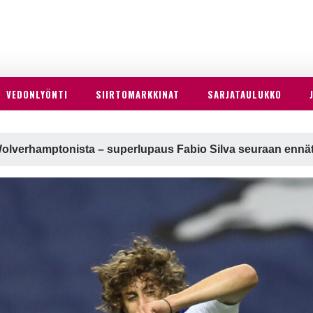
VEDONLYÖNTI
SIIRTOMARKKINAT
SARJATAULUKKO
 Wolverhamptonista – superlupaus Fabio Silva seuraan ennä