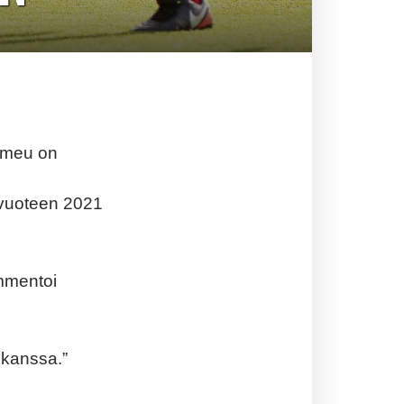
Romeu on
vuoteen 2021
mmentoi
 kanssa.”