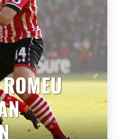
 ROMEU
AN
N