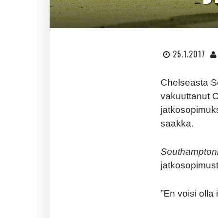
25.1.2017
Chelseasta So
vakuuttanut Cl
jatkosopimuk
saakka.
Southamptonin
jatkosopimust
”En voisi oll