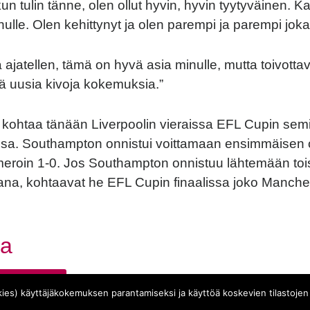
 kun tulin tänne, olen ollut hyvin, hyvin tyytyväinen. Ka
inulle. Olen kehittynyt ja olen parempi ja parempi joka
 ajatellen, tämä on hyvä asia minulle, mutta toivottav
ää uusia kivoja kokemuksia.”
ohtaa tänään Liverpoolin vieraissa EFL Cupin semi
ssa. Southampton onnistui voittamaan ensimmäisen
eroin 1-0. Jos Southampton onnistuu lähtemään toi
jana, kohtaavat he EFL Cupin finaalissa joko Manche
book
tter
aa
Southampton
ies) käyttäjäkokemuksen parantamiseksi ja käyttöä koskevien tilastojen