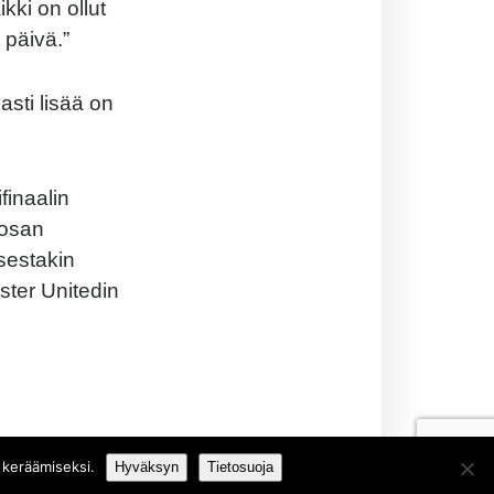
ikki on ollut
 päivä.”
asti lisää on
finaalin
 osan
sestakin
ster Unitedin
 keräämiseksi.
Hyväksyn
Tietosuoja