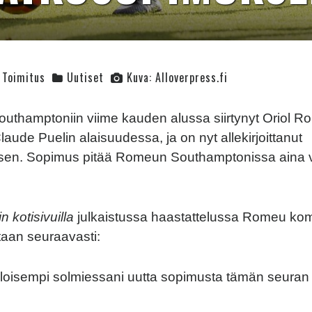
Toimitus
Uutiset
Kuva: Alloverpress.fi
uthamptoniin viime kauden alussa siirtynyt Oriol 
aude Puelin alaisuudessa, ja on nyt allekirjoittanut
sen. Sopimus pitää Romeun Southamptonissa aina 
 kotisivuilla
julkaistussa haastattelussa Romeu ko
aan seuraavasti:
a iloisempi solmiessani uutta sopimusta tämän seuran