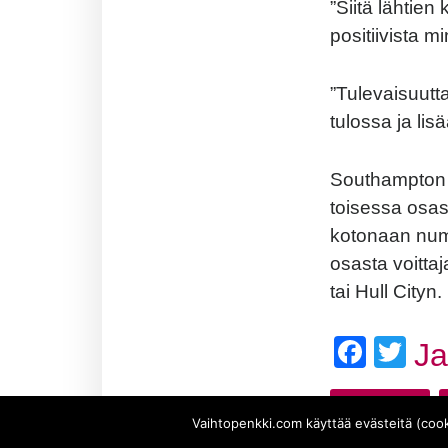
”Siitä lähtien
positiivista m
”Tulevaisuutta
tulossa ja lis
Southampton k
toisessa osa
kotonaan num
osasta voitta
tai Hull Cityn.
Face
Twi
J
Oriol Romeu
Vaihtopenkki.com käyttää evästeitä (cook