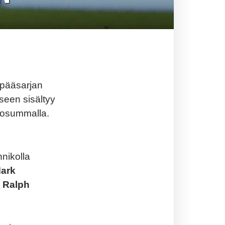
 pääsarjan
seen sisältyy
rtosummalla.
nikolla
ark
n
Ralph