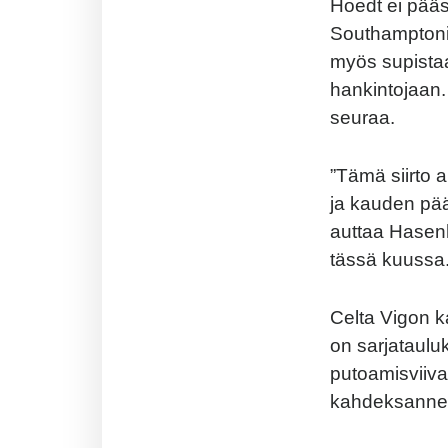
Hoedt ei pääs
Southamptoni
myös supista
hankintojaan.
seuraa.
”Tämä siirto 
ja kauden pää
auttaa Hasen
tässä kuussa.
Celta Vigon k
on sarjataulu
putoamisviivan
kahdeksannell