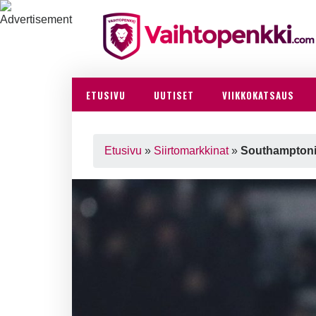
ETUSIVU
UUTISET
VIIKKOKATSAUS
Etusivu
»
Siirtomarkkinat
»
Southamptonin