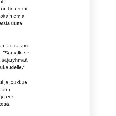
tti
 on halunnut
oitain omia
etsiä uutta
 tämän hetken
n. ”Samalla se
elaajaryhmää
ukaudelle.”
ti ja joukkue
steen
 ja ero
että.