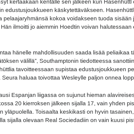
syt kertaakaan kentälle sen jälkeen kun Hasenhüttl o
n edustusjoukkueen käskytettäväkseen. Hasenhüttl
a pelaajaryhmänsä kokoa voidakseen tuoda sisään j
 Hän ilmoitti jo aiemmin Hoedtin voivan halutessaan 
antaa hänelle mahdollisuuden saada lisää peliaikaa
töksen välillä”, Southamptonin tiedotteessa sanottii
hüttlia tavoitteessaan supistaa edustusjoukkueen p
 Seura haluaa toivottaa Wesleylle paljon onnea lopp
ausi Espanjan liigassa on sujunut hieman alavireises
kossa 20 kierroksen jälkeen sijalla 17, vain yhden pi
 yläpuolella. Toisaalta keskikasti on hyvin tasainen,
a sijalla olevaan Real Sociedadiin on vain kuusi pist