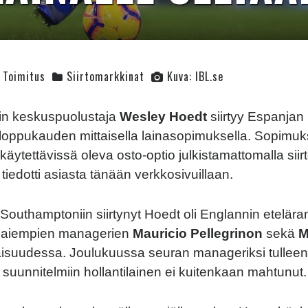
Toimitus
Siirtomarkkinat
Kuva: IBL.se
n keskuspuolustaja
Wesley Hoedt
siirtyy Espanjan
loppukauden mittaisella lainasopimuksella. Sopimuk
käytettävissä oleva osto-optio julkistamattomalla sii
iedotti asiasta tänään verkkosivuillaan.
Southamptoniin siirtynyt Hoedt oli Englannin eteläran
a aiempien managerien
Mauricio Pellegrinon
sekä
M
isuudessa. Joulukuussa seuran manageriksi tullee
suunnitelmiin hollantilainen ei kuitenkaan mahtunut.