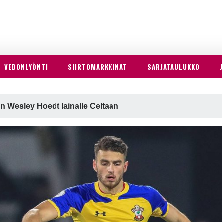
VEDONLYÖNTI
SIIRTOMARKKINAT
SARJATAULUKKO
 Wesley Hoedt lainalle Celtaan