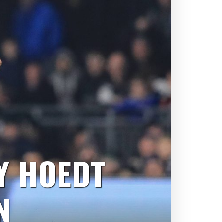
Y HOEDT
N