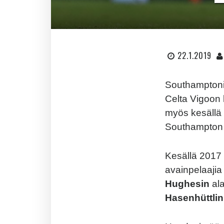
22.1.2019
Southamptoni
Celta Vigoon 
myös kesällä 
Southampton t
Kesällä 2017 
avainpelaaji
Hughesin
ala
Hasenhüttlin