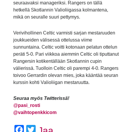
seuraavaksi manageriksi. Rangers on tällä
hetkellä Skotlannin Valioliigassa kolmantena,
mikä on seuralle suuri pettymys.
Verivihollinen Celtic varmisti sarjan mestaruuden
joukkueiden välisessä ottelussa viime
sunnuntaina. Celtic voitti kotonaan pelatun ottelun
peräti 5-0. Pari viikkoa aiemmin Celtic oli tiputtanut
Rangersin kotikentällään Skotlannin cupin
välierissä. Tuolloin Celtic oli parempi 4-0. Rangers
toivoo Gerrardin olevan mies, joka kääntää seuran
kurssin kohti Valioliigan mestaruutta.
Seuraa myös Twitterissä!
@
pasi_rosti
@vaihtopenkkicom
Facebook
Twitter
Jaa