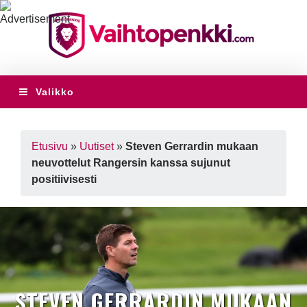
Valikko
Etusivu
»
Uutiset
»
Steven Gerrardin mukaan
neuvottelut Rangersin kanssa sujunut
positiivisesti
STEVEN GERRARDIN MUKAAN