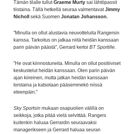
Tämän tilalle tullut
Graeme Murty
sai lähtöpassit
tiistaina. Tällä hetkellä seuraa valmentavat
Jimmy
Nicholl
sekä Suomen
Jonatan Johansson.
”Minulla on ollut alustavia neuvotteluita Rangersin
kanssa. Tarkoitus on jatkaa niitä heidän kanssaan
parin päivän päästä”, Gerrard kertoi
BT Sportille.
”He ovat kiinnostuneita. Minulla on ollut positiiviset
keskustelut heidän kanssaan. Olen parin päivän
ajan kiireinen, mutta jatkan heidän kanssaan
torstaina ja katsotaan pääsemmekö niissä
eteenpäin.”
Sky Sportsin
mukaan osapuolien välillä on
seikkoja, jotka pitää vielä selvittää. Rangers
kuitenkin haluaa Gerrardin seuraavaksi
managerikseen ja Gerrard haluaa seuran