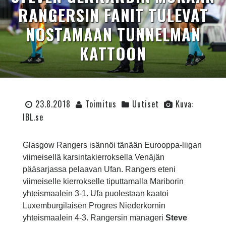
RANGERSIN FANIT TULEVAT
NOSTAMAAN TUNNELMAN
KATTOON
23.8.2018
Toimitus
Uutiset
Kuva:
IBL.se
Glasgow Rangers isännöi tänään Eurooppa-liigan
viimeisellä karsintakierroksella Venäjän
pääsarjassa pelaavan Ufan. Rangers eteni
viimeiselle kierrokselle tiputtamalla Mariborin
yhteismaalein 3-1. Ufa puolestaan kaatoi
Luxemburgilaisen Progres Niederkornin
yhteismaalein 4-3. Rangersin manageri
Steve