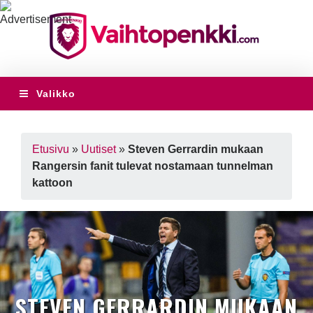
Valikko
Etusivu
»
Uutiset
»
Steven Gerrardin mukaan
Rangersin fanit tulevat nostamaan tunnelman
kattoon
STEVEN GERRARDIN MUKAAN