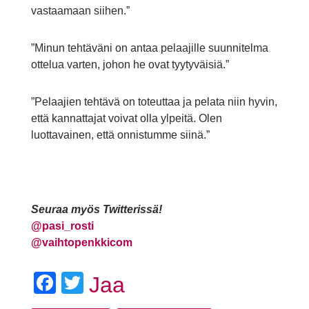
vastaamaan siihen.”
”Minun tehtäväni on antaa pelaajille suunnitelma
ottelua varten, johon he ovat tyytyväisiä.”
”Pelaajien tehtävä on toteuttaa ja pelata niin hyvin,
että kannattajat voivat olla ylpeitä. Olen
luottavainen, että onnistumme siinä.”
Seuraa myös Twitterissä!
@
pasi_rosti
@vaihtopenkkicom
Facebook
Twitter
Jaa