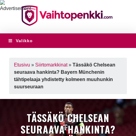
Valikko
Etusivu
»
Siirtomarkkinat
»
Tässäkö Chelsean
seuraava hankinta? Bayern Münchenin
tähtipelaaja yhdistetty kolmeen muuhunkin
suurseuraan
TÄSSÄKÖ CHELSEAN
SEURAAVA HANKINTA?