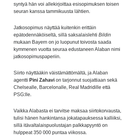
syntyä hän voi allekirjoittaa esisopimuksen toisen
seuran kanssa tammikuusta lähtien.
Jatkosopimus näyttää kuitenkin erittäin
epätodennäköiseltä, sillä saksalaislehti
Bildin
mukaan Bayern on jo luopunut toivosta saada
kymmenen vuotta seuraa edustaneen Alaban nimi
jatkosopimuspaperiin.
Siirto näyttääkin väistämättömältä, ja Alaban
agentti
Pini Zahavi
on tarjonnut suojattiaan sekä
Chelsealle, Barcelonalle, Real Madridille että
PSG:lle.
Vaikka Alabasta ei tarvitse maksaa siirtokorvausta,
tulisi hänen hankintansa jokatapauksessa kalliiksi,
sillä itävaltalaispuolustajan palkkapyyntö on
hulppeat 350 000 puntaa viikossa.