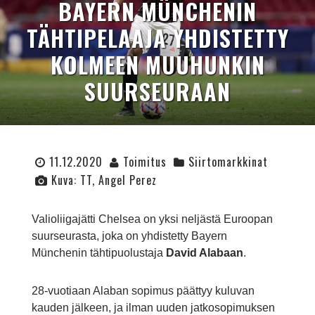
BAYERN MÜNCHENIN
TÄHTIPELAAJA YHDISTETTY
KOLMEEN MUUHUNKIN
SUURSEURAAN
11.12.2020
Toimitus
Siirtomarkkinat
Kuva: TT, Angel Perez
Valioliigajätti Chelsea on yksi neljästä Euroopan
suurseurasta, joka on yhdistetty Bayern
Münchenin tähtipuolustaja
David Alabaan
.
28-vuotiaan Alaban sopimus päättyy kuluvan
kauden jälkeen, ja ilman uuden jatkosopimuksen