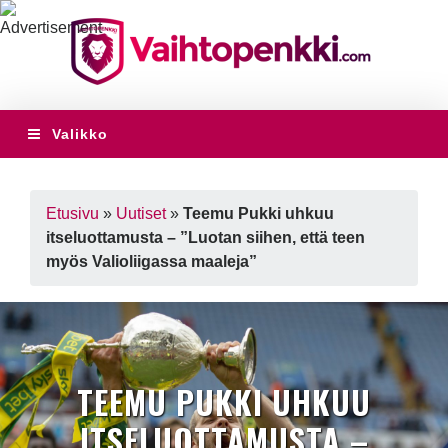
Valikko
Etusivu
»
Uutiset
»
Teemu Pukki uhkuu
itseluottamusta – ”Luotan siihen, että teen
myös Valioliigassa maaleja”
TEEMU PUKKI UHKUU
ITSELUOTTAMUSTA –