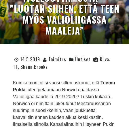
”LUOTAN SIIHEN, ETTÄ TEEN
MYÖS VALIOLIIGASSA
MAALEJA”
14.5.2019
Toimitus
Uutiset
Kuva:
TT, Shaun Brooks
Kuinka moni olisi vuosi sitten uskonut, että
Teemu
Pukki
tulee pelaamaan Norwich-paidassa
Valioliigaa kaudella 2019-2020? Tuskin kukaan.
Norwich ei nimittäin lukeutunut Mestaruussarjan
suurimpiin suosikkeihin, vaan joukkuetta
kaavailtiin ennen kauden alkua keskikastiin.
Ilmaisella siirrolla Kanarialintuihin liittyneen Pukin