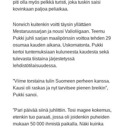
piti olla myös pelkkä turisti, joka tuskin saisi
kovinkaan paljoa peliaikaa.
Norwich kuitenkin voitti täysin yllättäen
Mestaruussarjan ja nousi Valioliigaan. Teemu
Pukki juhli sarjan maalipörssin voittoa tehden 29
osumaa kauden aikana. Uskomatonta. Pukki
kertoi tuntemuksiaan kuluneesta kaudesta sekä
tulevasta tiistaina järjestetyssä
lehdistötilaisuudessa.
”Viime torstaina tulin Suomeen perheen kanssa.
Kausi oli raskas ja nyt tarvitsee pienen breikin”,
Pukki sanoi.
”Pari päivää siinä juhlittiin. Tosi magee kokemus,
etenkin tuo paraati, jossa oli joidenkin puheiden
mukaan 50 000 ihmistä paikalla. Näki kuinka