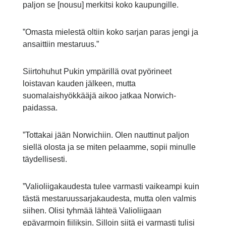
paljon se [nousu] merkitsi koko kaupungille.
”Omasta mielestä oltiin koko sarjan paras jengi ja
ansaittiin mestaruus.”
Siirtohuhut Pukin ympärillä ovat pyörineet
loistavan kauden jälkeen, mutta
suomalaishyökkääjä aikoo jatkaa Norwich-
paidassa.
”Tottakai jään Norwichiin. Olen nauttinut paljon
siellä olosta ja se miten pelaamme, sopii minulle
täydellisesti.
”Valioliigakaudesta tulee varmasti vaikeampi kuin
tästä mestaruussarjakaudesta, mutta olen valmis
siihen. Olisi tyhmää lähteä Valioliigaan
epävarmoin fiiliksin. Silloin siitä ei varmasti tulisi