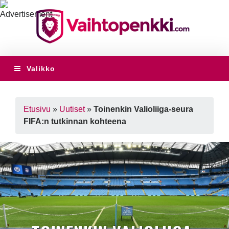
Valikko
Etusivu
»
Uutiset
»
Toinenkin Valioliiga-seura
FIFA:n tutkinnan kohteena