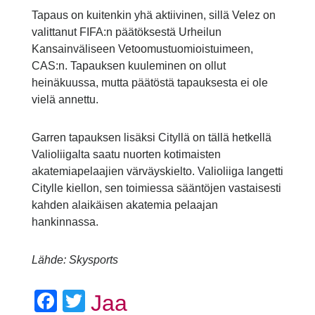
Tapaus on kuitenkin yhä aktiivinen, sillä Velez on
valittanut FIFA:n päätöksestä Urheilun
Kansainväliseen Vetoomustuomioistuimeen,
CAS:n. Tapauksen kuuleminen on ollut
heinäkuussa, mutta päätöstä tapauksesta ei ole
vielä annettu.
Garren tapauksen lisäksi Cityllä on tällä hetkellä
Valioliigalta saatu nuorten kotimaisten
akatemiapelaajien värväyskielto. Valioliiga langetti
Citylle kiellon, sen toimiessa sääntöjen vastaisesti
kahden alaikäisen akatemia pelaajan
hankinnassa.
Lähde: Skysports
Facebook
Twitter
Jaa