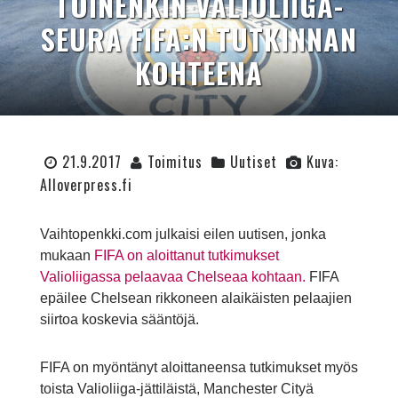
TOINENKIN VALIOLIIGA-
SEURA FIFA:N TUTKINNAN
KOHTEENA
21.9.2017
Toimitus
Uutiset
Kuva:
Alloverpress.fi
Vaihtopenkki.com julkaisi eilen uutisen, jonka
mukaan
FIFA on aloittanut tutkimukset
Valioliigassa pelaavaa Chelseaa kohtaan.
FIFA
epäilee Chelsean rikkoneen alaikäisten pelaajien
siirtoa koskevia sääntöjä.
FIFA on myöntänyt aloittaneensa tutkimukset myös
toista Valioliiga-jättiläistä, Manchester Cityä