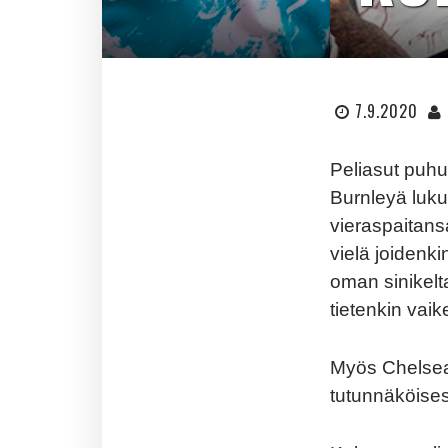
7.9.2020
Peliasut puhu
Burnleyä luku
vieraspaitans
vielä joidenk
oman sinikelt
tietenkin vaik
Myös Chelsea 
tutunnäköises