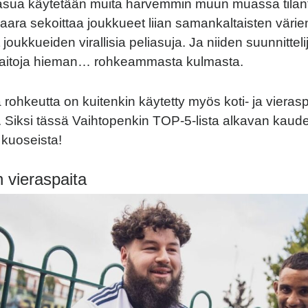
asua käytetään muita harvemmin muun muassa tilant
vaara sekoittaa joukkueet liian samankaltaisten värie
 joukkueiden virallisia peliasuja. Ja niiden suunnitteli
paitoja hieman… rohkeammasta kulmasta.
 rohkeutta on kuitenkin käytetty myös koti- ja vierasp
. Siksi tässä Vaihtopenkin TOP-5-lista alkavan kaud
kuoseista!
 vieraspaita