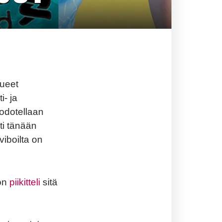
kueet
i- ja
 odotellaan
ti tänään
viboilta on
ton
piikitteli
sitä