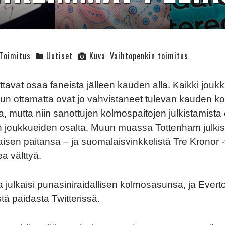
Toimitus
Uutiset
Kuva: Vaihtopenkin toimitus
ttavat osaa faneista jälleen kauden alla. Kaikki jouk
un ottamatta ovat jo vahvistaneet tulevan kauden kot
a, mutta niin sanottujen kolmospaitojen julkistamista
in joukkueiden osalta. Muun muassa Tottenham julkis
aisen paitansa – ja suomalaisvinkkelistä Tre Kronor -
ea välttyä.
julkaisi punasiniraidallisen kolmosasunsa, ja Ever
tä paidasta Twitterissä.