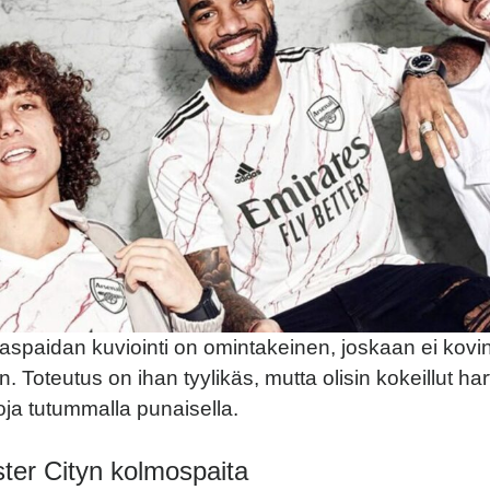
raspaidan kuviointi on omintakeinen, joskaan ei kovi
 Toteutus on ihan tyylikäs, mutta olisin kokeillut harti
oja tutummalla punaisella.
ter Cityn kolmospaita