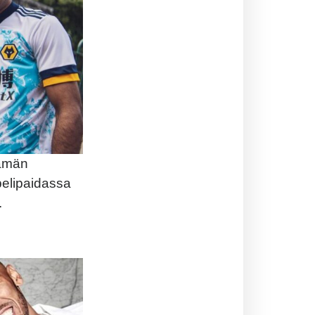
Tämän
 pelipaidassa
.