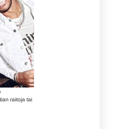
n
an raitoja tai