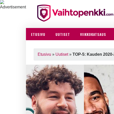
ETUSIVU
UUTISET
VIIKKOKATSAUS
Etusivu
»
Uutiset
»
TOP-5: Kauden 2020-