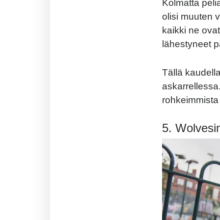
Kolmatta peli
olisi muuten 
kaikki ne ovat
lähestyneet 
Tällä kaudella
askarrellessa
rohkeimmista 
5. Wolvesin