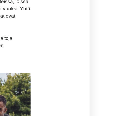
eissa, joissa
n vuoksi. Yhtä
jat ovat
aitoja
en