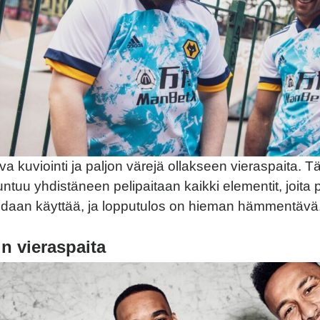
va kuviointi ja paljon värejä ollakseen vieraspaita. 
tuntuu yhdistäneen pelipaitaan kaikki elementit, joita
idaan käyttää, ja lopputulos on hieman hämmentävä
in vieraspaita