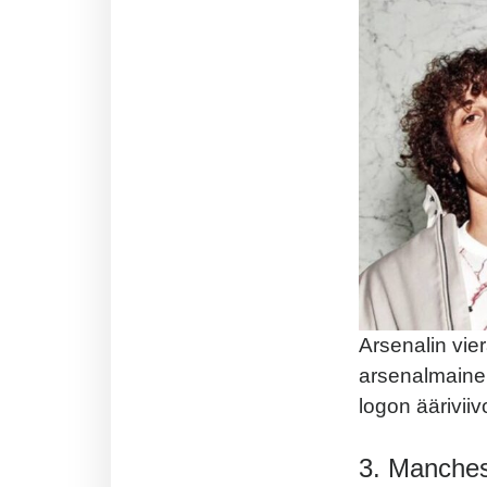
Arsenalin vie
arsenalmainen.
logon ääriviiv
3. Manches