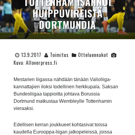
TOTTENHAM ISÄNNÖI
HUIPPUVIREISTÄ
DORTMUNDIA
13.9.2017
Toimitus
Otteluennakot
Kuva: Alloverpress.fi
Mestarien liigassa nähdään tänään Valioliiga-
kannattajien iloksi todellinen herkkupala. Saksan
Bundesliigaa tappioitta johtava Borussia
Dortmund matkustaa Wembleylle Tottenhamin
vieraaksi.
Edellisen kerran joukkueet kohtasivat toissa
kaudella Eurooppa-liigan jatkopeleissä, joissa