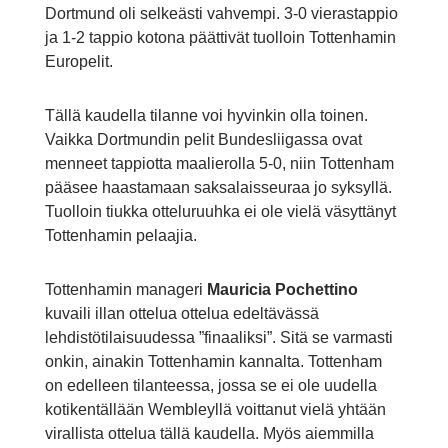
Dortmund oli selkeästi vahvempi. 3-0 vierastappio
ja 1-2 tappio kotona päättivät tuolloin Tottenhamin
Europelit.
Tällä kaudella tilanne voi hyvinkin olla toinen.
Vaikka Dortmundin pelit Bundesliigassa ovat
menneet tappiotta maalierolla 5-0, niin Tottenham
pääsee haastamaan saksalaisseuraa jo syksyllä.
Tuolloin tiukka otteluruuhka ei ole vielä väsyttänyt
Tottenhamin pelaajia.
Tottenhamin manageri
Mauricia Pochettino
kuvaili illan ottelua ottelua edeltävässä
lehdistötilaisuudessa ”finaaliksi”. Sitä se varmasti
onkin, ainakin Tottenhamin kannalta. Tottenham
on edelleen tilanteessa, jossa se ei ole uudella
kotikentällään Wembleyllä voittanut vielä yhtään
virallista ottelua tällä kaudella. Myös aiemmilla