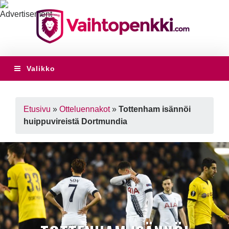
Valikko
Etusivu
»
Otteluennakot
»
Tottenham isännöi
huippuvireistä Dortmundia