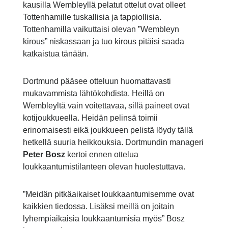
kausilla Wembleyllä pelatut ottelut ovat olleet
Tottenhamille tuskallisia ja tappiollisia.
Tottenhamilla vaikuttaisi olevan ”Wembleyn
kirous” niskassaan ja tuo kirous pitäisi saada
katkaistua tänään.
Dortmund pääsee otteluun huomattavasti
mukavammista lähtökohdista. Heillä on
Wembleyltä vain voitettavaa, sillä paineet ovat
kotijoukkueella. Heidän pelinsä toimii
erinomaisesti eikä joukkueen pelistä löydy tällä
hetkellä suuria heikkouksia. Dortmundin manageri
Peter Bosz
kertoi ennen ottelua
loukkaantumistilanteen olevan huolestuttava.
”Meidän pitkäaikaiset loukkaantumisemme ovat
kaikkien tiedossa. Lisäksi meillä on joitain
lyhempiaikaisia loukkaantumisia myös” Bosz