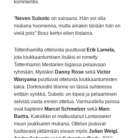
kommentoi.
”
Neven Subotic
on sairaana. Hän voi olla
mukana huomenna, mutta ainakin tänään hän on
vielä pois” Bosz kertoi eilen tiistaina.
Tottenhamilta otteluista puuttuvat
Erik Lamela,
jota loukkaantumisen lisäksi ei nimetty
Tottenhamin Mestarien liigassa pelaavaan
ryhmään. Myöskin
Danny Rose
sekä
Victor
Wanyama
puuttuvat ottelusta loukkaantumisten
takia. Dortmundin tilanne on tässä suhteessa
erittäin synkkä. Subotic on kipeä ja pelaaminen
selviää vasta ennen ottelua. Varmuudella poissa
ovat kapteeni
Marcel Schmelzer
sekä
Marc
Bartra.
Kaksikko ei matkustanut Lontooseen
muun joukkueen mukana. Ottelun joutuvat
luultavasti jättämään sivuun myös
Julian Weigl,