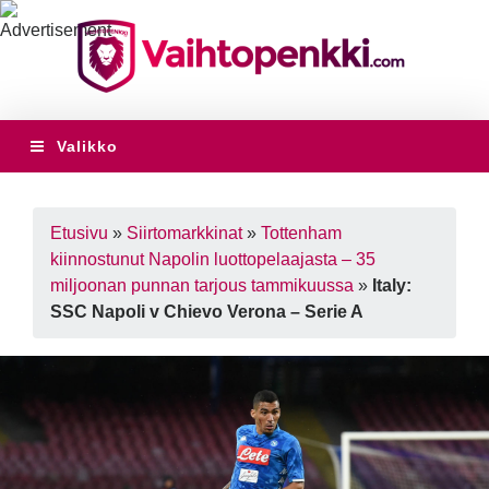
Valikko
Etusivu
»
Siirtomarkkinat
»
Tottenham
kiinnostunut Napolin luottopelaajasta – 35
miljoonan punnan tarjous tammikuussa
»
Italy:
SSC Napoli v Chievo Verona – Serie A