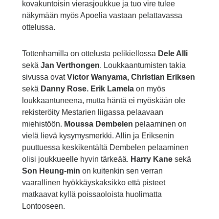
kovakuntoisin vierasjoukkue ja tuo vire tulee
näkymään myös Apoelia vastaan pelattavassa
ottelussa.
Tottenhamilla on ottelusta pelikiellossa
Dele Alli
sekä
Jan Verthongen
. Loukkaantumisten takia
sivussa ovat
Victor Wanyama, Christian Eriksen
sekä
Danny Rose. Erik Lamela
on myös
loukkaantuneena, mutta häntä ei myöskään ole
rekisteröity Mestarien liigassa pelaavaan
miehistöön.
Moussa Dembelen
pelaaminen on
vielä lievä kysymysmerkki. Allin ja Eriksenin
puuttuessa keskikentältä Dembelen pelaaminen
olisi joukkueelle hyvin tärkeää.
Harry Kane
sekä
Son Heung-min
on kuitenkin sen verran
vaarallinen hyökkäyskaksikko että pisteet
matkaavat kyllä poissaoloista huolimatta
Lontooseen.