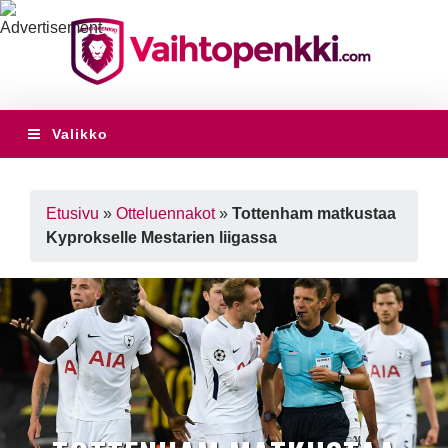
Valikko
Etusivu
»
Otteluennakot
»
Tottenham matkustaa
Kyprokselle Mestarien liigassa