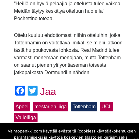
”Heillä on hyviä pelaajia ja ottelusta tulee vaikea.
Meidän täytyy keskittyä otteluun huolella”
Pochettino toteaa.
Ottelu kuuluu ehdottomasti niihin otteluihin, jotka
Tottenhamin on voitettava, mikäli se mielii jatkoon
tästä huippukovasta lohkosta. Real Madrid tulee
varmasti menemään menojaan, mutta Tottenham
on saanut pienen ylilyöntiaseman toisesta
jatkopaikasta Dortmundiin nähden.
Facebook
Twitter
Jaa
Apoel
mestarien liiga
Tottenham
UCL
Valioliiga
Vaihtopenkki.com käyttää evästeitä (cookies) käyttäjäkokemuksen
parantamiseksi ja käyttöä koskevien tilastojen keräämiseksi.