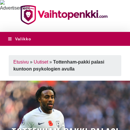
Valikko
Etusivu
»
Uutiset
»
Tottenham-pakki palasi
kuntoon psykologien avulla