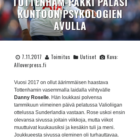
TOTTENHAM-PAKKI PALASI
KUNTOON PSYKOLOGIEN
AVULLA
7.11.2017
Toimitus
Uutiset
Kuva:
Alloverpress.fi
Vuosi 2017 on ollut äärimmäisen haastava
Tottenhamin vasemmalla laidalla viihtyvälle
Danny Roselle
. Hän loukkasi polvensa
tammikuun viimeinen päivä pelatussa Valioliigan
ottelussa Sunderlandia vastaan. Rose uskoi ensin
olevansa sivussa joitain viikkoja, mutta viikot
muuttuivat kuukausiksi ja kesäkin tuli ja meni.
Joukkueesta sivussa oleminen oli turhauttavaa.