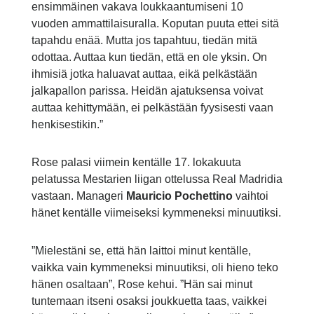
ensimmäinen vakava loukkaantumiseni 10
vuoden ammattilaisuralla. Koputan puuta ettei sitä
tapahdu enää. Mutta jos tapahtuu, tiedän mitä
odottaa. Auttaa kun tiedän, että en ole yksin. On
ihmisiä jotka haluavat auttaa, eikä pelkästään
jalkapallon parissa. Heidän ajatuksensa voivat
auttaa kehittymään, ei pelkästään fyysisesti vaan
henkisestikin.”
Rose palasi viimein kentälle 17. lokakuuta
pelatussa Mestarien liigan ottelussa Real Madridia
vastaan. Manageri
Mauricio Pochettino
vaihtoi
hänet kentälle viimeiseksi kymmeneksi minuutiksi.
”Mielestäni se, että hän laittoi minut kentälle,
vaikka vain kymmeneksi minuutiksi, oli hieno teko
hänen osaltaan”, Rose kehui. ”Hän sai minut
tuntemaan itseni osaksi joukkuetta taas, vaikkei