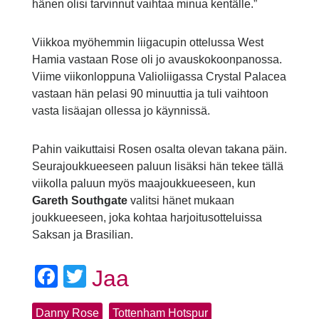
hänen olisi tarvinnut vaihtaa minua kentälle.”
Viikkoa myöhemmin liigacupin ottelussa West
Hamia vastaan Rose oli jo avauskokoonpanossa.
Viime viikonloppuna Valioliigassa Crystal Palacea
vastaan hän pelasi 90 minuuttia ja tuli vaihtoon
vasta lisäajan ollessa jo käynnissä.
Pahin vaikuttaisi Rosen osalta olevan takana päin.
Seurajoukkueeseen paluun lisäksi hän tekee tällä
viikolla paluun myös maajoukkueeseen, kun
Gareth Southgate
valitsi hänet mukaan
joukkueeseen, joka kohtaa harjoitusotteluissa
Saksan ja Brasilian.
Facebook
Twitter
Jaa
Danny Rose
Tottenham Hotspur