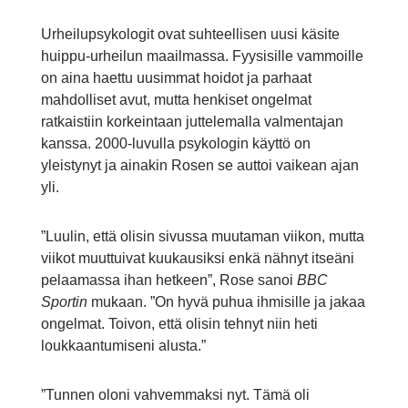
Urheilupsykologit ovat suhteellisen uusi käsite
huippu-urheilun maailmassa. Fyysisille vammoille
on aina haettu uusimmat hoidot ja parhaat
mahdolliset avut, mutta henkiset ongelmat
ratkaistiin korkeintaan juttelemalla valmentajan
kanssa. 2000-luvulla psykologin käyttö on
yleistynyt ja ainakin Rosen se auttoi vaikean ajan
yli.
”Luulin, että olisin sivussa muutaman viikon, mutta
viikot muuttuivat kuukausiksi enkä nähnyt itseäni
pelaamassa ihan hetkeen”, Rose sanoi
BBC
Sportin
mukaan. ”On hyvä puhua ihmisille ja jakaa
ongelmat. Toivon, että olisin tehnyt niin heti
loukkaantumiseni alusta.”
”Tunnen oloni vahvemmaksi nyt. Tämä oli