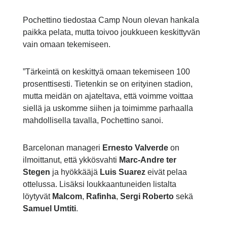
Pochettino tiedostaa Camp Noun olevan hankala
paikka pelata, mutta toivoo joukkueen keskittyvän
vain omaan tekemiseen.
”Tärkeintä on keskittyä omaan tekemiseen 100
prosenttisesti. Tietenkin se on erityinen stadion,
mutta meidän on ajateltava, että voimme voittaa
siellä ja uskomme siihen ja toimimme parhaalla
mahdollisella tavalla, Pochettino sanoi.
Barcelonan manageri
Ernesto Valverde
on
ilmoittanut, että ykkösvahti
Marc-Andre ter
Stegen
ja hyökkääjä
Luis Suarez
eivät pelaa
ottelussa. Lisäksi loukkaantuneiden listalta
löytyvät
Malcom
,
Rafinha
,
Sergi Roberto
sekä
Samuel Umtiti
.