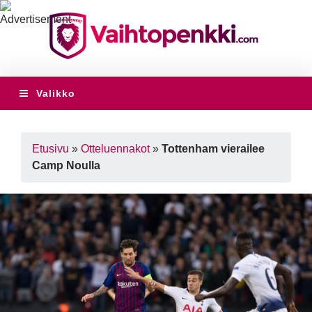
Valikko
Etusivu
»
Otteluennakot
»
Tottenham vierailee
Camp Noulla