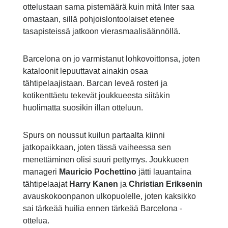
ottelustaan sama pistemäärä kuin mitä Inter saa
omastaan, sillä pohjoislontoolaiset etenee
tasapisteissä jatkoon vierasmaalisäännöllä.
Barcelona on jo varmistanut lohkovoittonsa, joten
kataloonit lepuuttavat ainakin osaa
tähtipelaajistaan. Barcan leveä rosteri ja
kotikenttäetu tekevät joukkueesta siitäkin
huolimatta suosikin illan otteluun.
Spurs on noussut kuilun partaalta kiinni
jatkopaikkaan, joten tässä vaiheessa sen
menettäminen olisi suuri pettymys. Joukkueen
manageri
Mauricio Pochettino
jätti lauantaina
tähtipelaajat
Harry Kanen
ja
Christian Eriksenin
avauskokoonpanon ulkopuolelle, joten kaksikko
sai tärkeää huilia ennen tärkeää Barcelona -
ottelua.