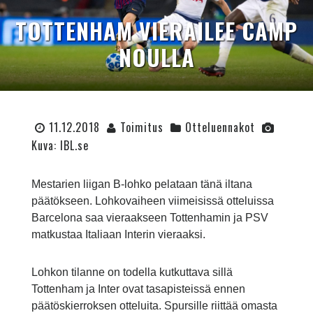
TOTTENHAM VIERAILEE CAMP
NOULLA
11.12.2018
Toimitus
Otteluennakot
Kuva: IBL.se
Mestarien liigan B-lohko pelataan tänä iltana
päätökseen. Lohkovaiheen viimeisissä otteluissa
Barcelona saa vieraakseen Tottenhamin ja PSV
matkustaa Italiaan Interin vieraaksi.
Lohkon tilanne on todella kutkuttava sillä
Tottenham ja Inter ovat tasapisteissä ennen
päätöskierroksen otteluita. Spursille riittää omasta